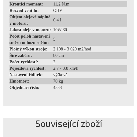
Krouticí moment:
11,2 N.m
Rozvod ventilů:
OHV
Objem olejové náplně
0,4 l
v motoru:
Jakost oleje v motoru:
10W-30
Počet poloh nastavení
5
směru odhozu sněhu:
Plošný výkon stroje:
2 198 - 3 020 m2/hod
Šíře záběru:
80 cm
Počet rychlostí:
2
Pojezdová rychlost:
2,7 - 3,8 km/h
Nastavení řídítek:
výškově
Hmotnost:
70 kg
Objednací číslo:
4588
Související zboží