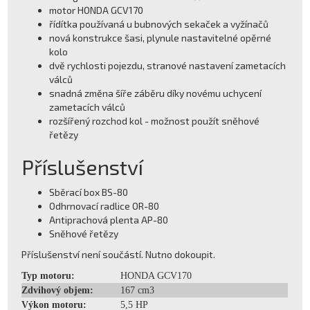
motor HONDA GCV170
řídítka používaná u bubnových sekaček a vyžínačů
nová konstrukce šasi, plynule nastavitelné opěrné
kolo
dvě rychlosti pojezdu, stranové nastavení zametacích
válců
snadná změna šíře záběru díky novému uchycení
zametacích válců
rozšířený rozchod kol - možnost použít sněhové
řetězy
Příslušenství
Sběrací box BS-80
Odhrnovací radlice OR-80
Antiprachová plenta AP-80
Sněhové řetězy
Příslušenství není součástí. Nutno dokoupit.
Typ motoru:
HONDA GCV170
Zdvihový objem:
167 cm3
Výkon motoru:
5,5 HP