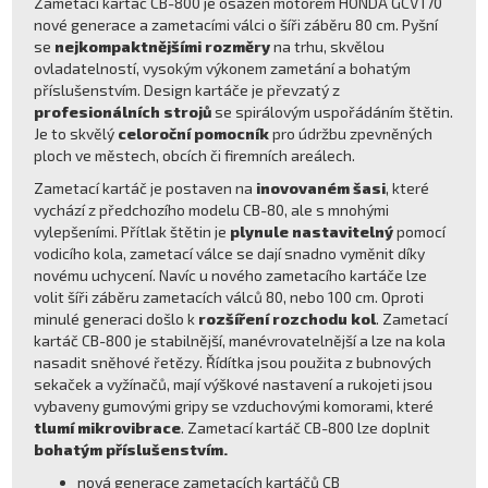
Zametací kartáč CB-800 je osazen motorem HONDA GCV170
nové generace a zametacími válci o šíři záběru 80 cm. Pyšní
se
nejkompaktnějšími rozměry
na trhu, skvělou
ovladatelností, vysokým výkonem zametání a bohatým
příslušenstvím. Design kartáče je převzatý z
profesionálních strojů
se spirálovým uspořádáním štětin.
Je to skvělý
celoroční pomocník
pro údržbu zpevněných
ploch ve městech, obcích či firemních areálech.
Zametací kartáč je postaven na
inovovaném šasi
, které
vychází z předchozího modelu CB-80, ale s mnohými
vylepšeními. Přítlak štětin je
plynule nastavitelný
pomocí
vodicího kola, zametací válce se dají snadno vyměnit díky
novému uchycení. Navíc u nového zametacího kartáče lze
volit šíři záběru zametacích válců 80, nebo 100 cm. Oproti
minulé generaci došlo k
rozšíření rozchodu kol
. Zametací
kartáč CB-800 je stabilnější, manévrovatelnější a lze na kola
nasadit sněhové řetězy. Řídítka jsou použita z bubnových
sekaček a vyžínačů, mají výškové nastavení a rukojeti jsou
vybaveny gumovými gripy se vzduchovými komorami, které
tlumí mikrovibrace
. Zametací kartáč CB-800 lze doplnit
bohatým příslušenstvím.
nová generace zametacích kartáčů CB