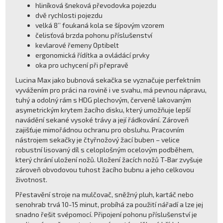
hliníková šneková převodovka pojezdu
dvě rychlosti pojezdu
velká 8’’ foukaná kola se šípovým vzorem
čelisťová brzda pohonu příslušenství
kevlarové řemeny Optibelt
ergonomická řídítka a ovládácí prvky
oka pro uchycení při přepravě
Lucina Max jako bubnová sekačka se vyznačuje perfektním
vyvážením pro práci na rovině i ve svahu, má pevnou nápravu,
tuhý a odolný rám s HDG plechovým, červeně lakovaným
asymetrickým krytem žacího disku, který umožňuje lepší
navádění sekané vysoké trávy a její řádkování. Zároveň
zajišťuje mimořádnou ochranu pro obsluhu. Pracovním
nástrojem sekačky je čtyřnožový žací buben – velice
robustní lisovaný díl s celoplošným ocelovým podběhem,
který chrání uložení nožů. Uložení žacích nožů T-Bar zvyšuje
zároveň obvodovou tuhost žacího bubnu a jeho celkovou
životnost.
Přestavění stroje na mulčovač, sněžný pluh, kartáč nebo
senohrab trvá 10-15 minut, probíhá za použití nářadí a lze jej
snadno řešit svépomocí. Připojení pohonu příslušenství je