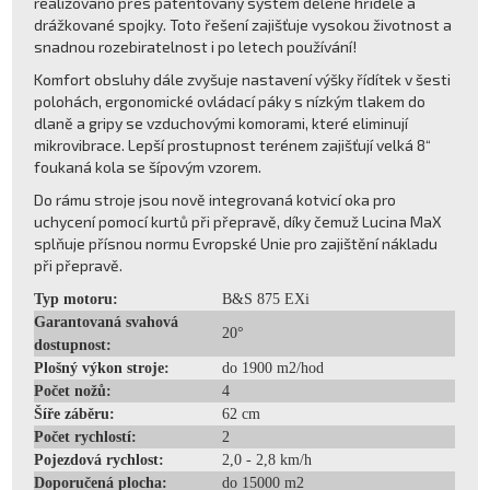
realizováno přes patentovaný systém dělené hřídele a
drážkované spojky. Toto řešení zajišťuje vysokou životnost a
snadnou rozebiratelnost i po letech používání!
Komfort obsluhy dále zvyšuje nastavení výšky řídítek v šesti
polohách, ergonomické ovládací páky s nízkým tlakem do
dlaně a gripy se vzduchovými komorami, které eliminují
mikrovibrace. Lepší prostupnost terénem zajišťují velká 8“
foukaná kola se šípovým vzorem.
Do rámu stroje jsou nově integrovaná kotvicí oka pro
uchycení pomocí kurtů při přepravě, díky čemuž Lucina MaX
splňuje přísnou normu Evropské Unie pro zajištění nákladu
při přepravě.
Typ motoru:
B&S 875 EXi
Garantovaná svahová
20°
dostupnost:
Plošný výkon stroje:
do 1900 m2/hod
Počet nožů:
4
Šíře záběru:
62 cm
Počet rychlostí:
2
Pojezdová rychlost:
2,0 - 2,8 km/h
Doporučená plocha:
do 15000 m2