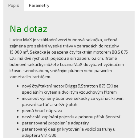
Popis
Parametry
Na dotaz
Lucina MaX je v základní verzi bubnová sekačka, určená
zejména pro sekání vysoké trávy v zahradách do rozlohy
2
15 000 m
. Sekačka je osazena čtyřtaktním motorem B&S 875
EXi, má dvě rychlosti pojezdu a šíři záběru 62 cm. Kromě
bubnové sekačky můžete Lucinu MaX dovybavit vyžínačem
křovin, senohrabem, sněžným pluhem nebo pasivním
zametacím kartáčem.
nový čtyřtaktní motor Briggs&Stratton 875 EXi se
speciálním krytem a dvojitým vzduchovým filtrem
možnost výměny bubnové sekačky za vyžínač křovin,
pasivní kartáč a sněžný pluh
pevná hnací náprava
nezávislé zapínání pojezdu a pohonu příslušenství
patentované propojení s adaptéry
patentovaný design krytování a vodicí ostruhy u
adaptéru VM-580