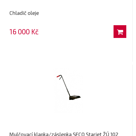
Chladič oleje
16 000 Kč
Mulčovací klapka/záslepka SECO Starjet ŽÚ 102