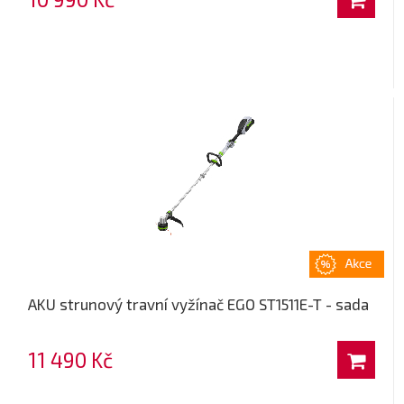
AKU strunový travní vyžínač EGO ST1511E-T - sada
11 490 Kč