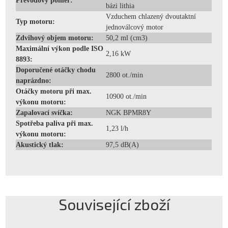
Převodový poměr:
bázi lithia
Vzduchem chlazený dvoutaktní
Typ motoru:
jednoválcový motor
Zdvihový objem motoru:
50,2 ml (cm3)
Maximální výkon podle ISO
2,16 kW
8893:
Doporučené otáčky chodu
2800 ot./min
naprázdno:
Otáčky motoru při max.
10900 ot./min
výkonu motoru:
Zapalovací svíčka:
NGK BPMR8Y
Spotřeba paliva při max.
1,23 l/h
výkonu motoru:
Akustický tlak:
97,5 dB(A)
Související zboží