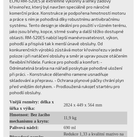
ECHO RM-520ES je extrémně výkonný a lehký zádový
křovinořez, který byl navržen speciálně pro náročné
komerční práce. Konstrukce je podpořena hmotností motoru
a práce s ním je pohodlná díky robustnímu antivibračnímu
systému. Tento design je ideální pro použití v různém terénu,
jako jsou břehy, kopce, strmé svahy a další těžko dostupné
oblasti. RM-520ES nabízí lepší manévrovatelnost, výkon,
pohodlí a přispívá tak k menší únavě obsluhy. Od
konkurenčních výrobků zůstává motor křovinořezu v jedné
poloze i při natáčení obsluhy a směr je uprav pouze otáčením
flexibilní hřídele. Funkce pro pohodlí a komfort: -
Odnímatelná brašna na nářadí poskytuje pohodlné uložení
při práci. - Konstrukce děleného ramene usnadňuje
skladování a přepravu. - Ochrana plynové páčky chrání plyn
před vnějším dotykem. - Prodloužená rukojeť startéru pro
pohodlí obsluhy.
Vnější rozměry: délka x
2824 x 449 x 564 mm
šířka x výška:
Hmotnost: Bez žacího
11,9 kg
mechanismu a krytu:
Palivová nádrž:
690 ml
Redukce 1,33 a kvalitní mazivo na