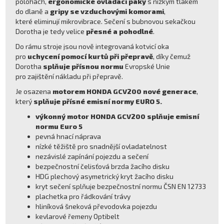
polohách,
ergonomické ovládací páky
s nízkým tlakem
do dlaně a
gripy se vzduchovými komorami
,
které eliminují mikrovibrace. Sečení s bubnovou sekačkou
Dorotha je tedy velice
přesné a pohodlné
.
Do rámu stroje jsou nově integrovaná kotvicí oka
pro
uchycení pomocí kurtů při přepravě
, díky čemuž
Dorotha
splňuje přísnou normu
Evropské Unie
pro zajištění nákladu při přepravě.
Je osazena
motorem HONDA GCV200 nové generace
,
který
splňuje přísné emisní normy EURO 5.
výkonný motor HONDA GCV200 splňuje emisní
normu Euro 5
pevná hnací náprava
nízké těžiště pro snadnější ovladatelnost
nezávislé zapínání pojezdu a sečení
bezpečnostní čelisťová brzda žacího disku
HDG plechový asymetrický kryt žacího disku
kryt sečení splňuje bezpečnostní normu ČSN EN 12733
plachetka pro řádkování trávy
hliníková šneková převodovka pojezdu
kevlarové řemeny Optibelt