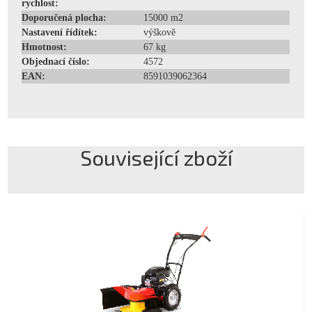
rychlost:
Doporučená plocha:
15000 m2
Nastavení řídítek:
výškově
Hmotnost:
67 kg
Objednací číslo:
4572
EAN:
8591039062364
Související zboží