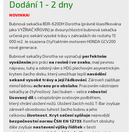
Dodání 1 - 2 dny
NOVINKA!
Bubnová sekačka BDR-620DH Dorotha (právně klasifikována
jako VYŽÍNAČ KŘOVIN) je dvourychlostní bubnová sekačka
určená pro sekání vysoké trávy v zahradách do rozlohy 15
000 m2. Je osazena čtyřtaktním motorem HONDA GCV200
nové generace.
Bubnové sekačky Dorotha se vyznačují
perfektním
vyvážením
pro práci
na rovině i ve svahu
, mají pevnou
nápravu, tuhý a odolný rám s HDG plechovým asymetrickým
krytem žacího disku, který umožňuje lepší
navádění
sekané vysoké trávy a její řádkování
. Zároveň zajišťuje
mimořádnou
ochranu pro obsluhu
. Pracovním nástrojem
sekačky je čtyřnožový žací buben – velice
robustní
lisovaný díl
s celoplošným ocelovým podběhem,
který chrání uložení nožů. Uložení žacích nožů T-Bar zvyšuje
zároveň obvodovou tuhost žacího bubnu a jeho
celkovou
životnost.
Kryt sečení
splňuje
nejnovější
bezpečnostní normu ČSN EN 12733
. Komfort obsluhy
dále zvyšuje
nastavení výšky řídítek
v šesti