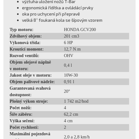
výztuha uložení nožů T-Bar
ergonomická řídítka a ovládácí prvky
oka pro uchycení při přepravě
velká 8’’ foukaná kola se šípovým vzorem
Typ motoru:
HONDA GCV200
Zdvihový objem:
201 cm3
Výkonová třída:
6 HP
Krouticí moment:
12,7 N.m
Rozvod ventilů:
OHV
Objem olejové náplně
0,4 l
v motoru:
Jakost oleje v motoru:
10W-30
Objem palivové nádrže:
0,91 l
Garantovaná svahová
20°
dostupnost:
Plošný výkon stroje:
1 742 m2/hod
Počet nožů:
4
Šíře záběru:
62,2 cm
Výška sečení:
4 cm
Počet rychlostí:
2
Maximální pojezdová
2,0 a 2,8 km/h