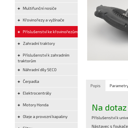
Multifunční nosiče
Křovinořezy a vyžínače
Příslušenství ke křovinořezům
Zahradní traktory
Příslušenství k zahradním
traktorům
Náhradní díly SECO
Čerpadla
Popis
Parametr
Elektrocentrály
Na dotaz
Motory Honda
Oleje a provozní kapaliny
Příslušenství k uni
Nástavec s foukače