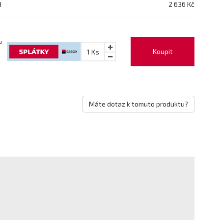
H
2 636 Kč
u
Koupit
1
Ks
Máte dotaz k tomuto produktu?