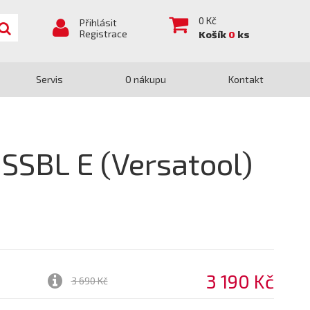
0
Kč
Přihlásit
Registrace
Košík
0
ks
Servis
O nákupu
Kontakt
SSBL E (Versatool)
3 190 Kč
3 690 Kč