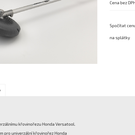
Cena bez DP
Spočítat cen
na splátky
y
verzálnímu křovinořezu Honda Versatool.
m pro univerzální křovinořez Honda