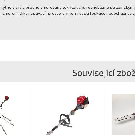
kytne silný a přesně směrovaný tok vzduchu rovnoběžně se zemským p
směrem. Díky nasávacímu otvoru v horní části foukače nedochází k ucp
Související zbož