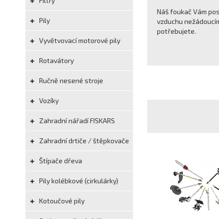
Filtry
Náš foukač Vám pos
Pily
vzduchu nežádoucím 
potřebujete.
Vyvětvovací motorové pily
Rotavátory
Ručně nesené stroje
Vozíky
Zahradní nářadí FISKARS
Zahradní drtiče / štěpkovače
Štípače dřeva
Pily kolébkové (cirkulárky)
Kotoučové pily