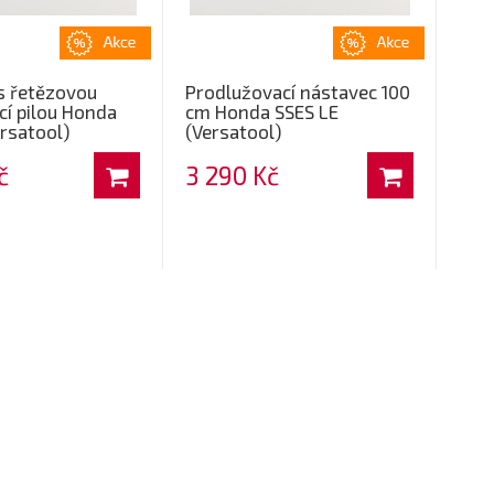
s řetězovou
Prodlužovací nástavec 100
cí pilou Honda
cm Honda SSES LE
rsatool)
(Versatool)
č
3 290 Kč