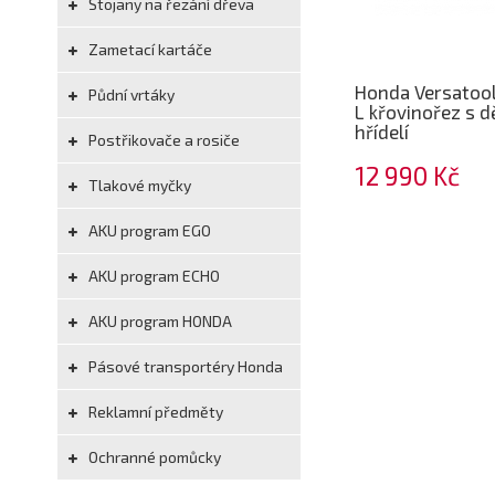
Stojany na řezání dřeva
Zametací kartáče
Honda Versatoo
Půdní vrtáky
L křovinořez s 
hřídelí
Postřikovače a rosiče
12 990 Kč
Tlakové myčky
AKU program EGO
AKU program ECHO
AKU program HONDA
Pásové transportéry Honda
Reklamní předměty
Ochranné pomůcky