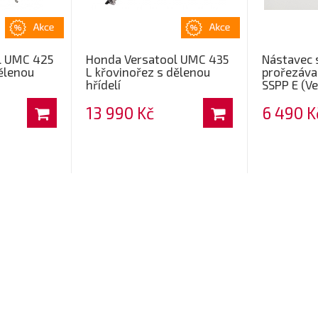
l UMC 425
Honda Versatool UMC 435
Nástavec 
dělenou
L křovinořez s dělenou
prořezáva
hřídelí
SSPP E (Ve
13 990 Kč
6 490 K