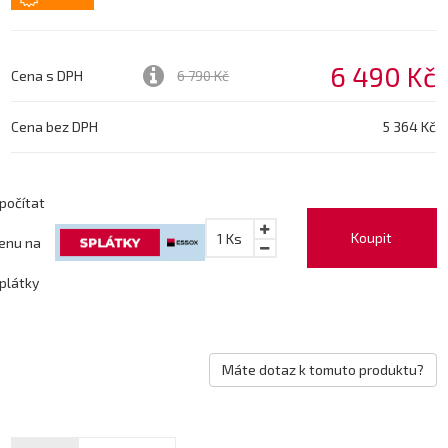
6 490 Kč
Cena s DPH
6 790 Kč
Cena bez DPH
5 364 Kč
počítat
Koupit
1
Ks
enu na
plátky
Máte dotaz k tomuto produktu?