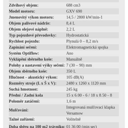
Zdvihový objem:
688 cm3
Model motoru:
GXV 690
Jmenovitý výkon motoru:
14,5 / 2800 kW/min-1
Objem palivové nádrže:
8,4 L
Objem olejové náplně:
2,2 L
Typ pojezdové převodovky:
Hydrostatická
Rychlost pojezdu:
Plynulá 0 – 8,2 m/s
Zapínání sečení:
Elektromagnetická spojka
Systém Optiflow:
Ano
Vyklápění sběrného koše:
Manuálně
Polohy a nastavení výšky sečení:
7 (30 – 90) mm
Objem sběrného koše:
350 L
Hlučnost - akustický výkon:
105 dB(A)
Rozměry stroje (L x Š x V):
2480 x 1260 x 1120 mm
Suchá hmotnost:
245 kg
Přední / Zadní kola
15 x 6.00 - 6 / 18 x 8.50 - 8
Poloměr zatáčení:
1,6 m
Integrovaná mulčovací klapka
Mulčování:
Versamow
Tažné zařízení:
Volitelně
Doba sběru na 100 m2 trávníku:
01:36:00 (min:sec)