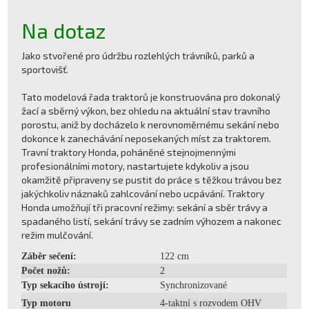
Na dotaz
Jako stvořené pro údržbu rozlehlých trávníků, parků a
sportovišť.
Tato modelová řada traktorů je konstruována pro dokonalý
žací a sběrný výkon, bez ohledu na aktuální stav travního
porostu, aniž by docházelo k nerovnoměrnému sekání nebo
dokonce k zanechávání neposekaných míst za traktorem.
Travní traktory Honda, poháněné stejnojmennými
profesionálními motory, nastartujete kdykoliv a jsou
okamžitě připraveny se pustit do práce s těžkou trávou bez
jakýchkoliv náznaků zahlcování nebo ucpávání. Traktory
Honda umožňují tři pracovní režimy: sekání a sběr trávy a
spadaného listí, sekání trávy se zadním výhozem a nakonec
režim mulčování.
Záběr sečení:
122 cm
Počet nožů:
2
Typ sekacího ústrojí:
Synchronizované
Typ motoru
4-taktní s rozvodem OHV