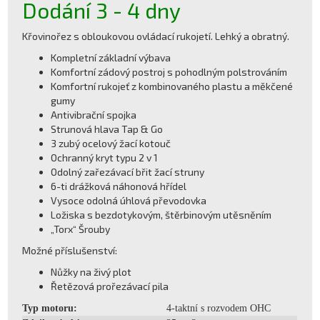
Dodání 3 - 4 dny
Křovinořez s obloukovou ovládací rukojetí. Lehký a obratný.
Kompletní základní výbava
Komfortní zádový postroj s pohodlným polstrováním
Komfortní rukojeť z kombinovaného plastu a měkčené
gumy
Antivibrační spojka
Strunová hlava Tap & Go
3 zubý ocelový žací kotouč
Ochranný kryt typu 2 v 1
Odolný zařezávací břit žací struny
6-ti drážková náhonová hřídel
Vysoce odolná úhlová převodovka
Ložiska s bezdotykovým, štěrbinovým utěsněním
„Torx“ Šrouby
Možné příslušenství:
Nůžky na živý plot
Řetězová prořezávací pila
Typ motoru:
4-taktní s rozvodem OHC