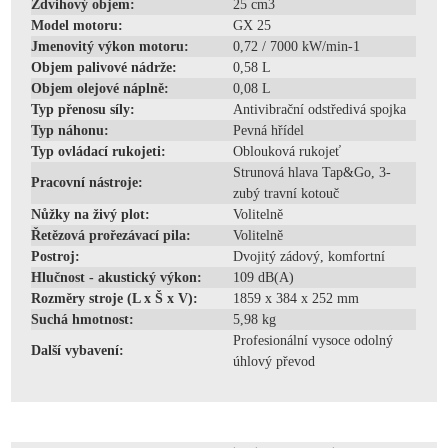
Zdvihový objem:
25 cm3
Model motoru:
GX 25
Jmenovitý výkon motoru:
0,72 / 7000 kW/min-1
Objem palivové nádrže:
0,58 L
Objem olejové náplně:
0,08 L
Typ přenosu síly:
Antivibrační odstředivá spojka
Typ náhonu:
Pevná hřídel
Typ ovládací rukojeti:
Oblouková rukojeť
Strunová hlava Tap&Go, 3-
Pracovní nástroje:
zubý travní kotouč
Nůžky na živý plot:
Volitelně
Řetězová prořezávací pila:
Volitelně
Postroj:
Dvojitý zádový, komfortní
Hlučnost - akustický výkon:
109 dB(A)
Rozměry stroje (L x Š x V):
1859 x 384 x 252 mm
Suchá hmotnost:
5,98 kg
Profesionální vysoce odolný
Další vybavení:
úhlový převod