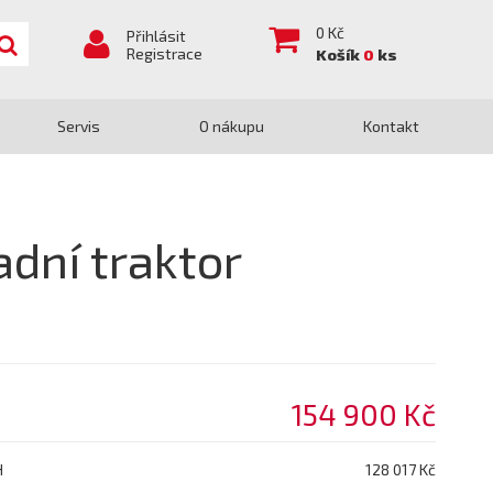
0
Kč
Přihlásit
Registrace
Košík
0
ks
Servis
O nákupu
Kontakt
adní traktor
154 900 Kč
H
128 017 Kč