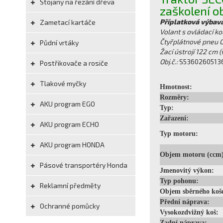
Stojany na řezání dřeva
zaškolení ob
Příplatková výbava
Zametací kartáče
Volant s ovládací kou
Čtyřplátnové pneu O
Půdní vrtáky
Žací ústrojí 122 cm 
Obj.č.:
S53602605136
Postřikovače a rosiče
Tlakové myčky
Hmotnost:
Rozměry:
AKU program EGO
Typ:
Zařazení:
AKU program ECHO
Typ motoru:
AKU program HONDA
Objem motoru (ccm)
Pásové transportéry Honda
Jmenovitý výkon:
Typ pohonu:
Reklamní předměty
Objem sběrného koše
Přední náprava:
Ochranné pomůcky
Vysokozdvižný koš:
Zadní náprava: