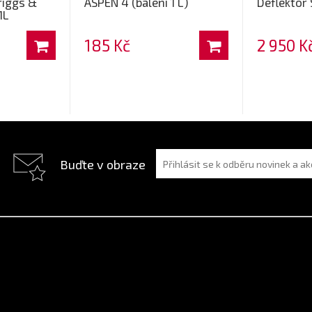
riggs &
ASPEN 4 (balení 1 L)
Deflektor
1L
185 Kč
2 950 K
Buďte v obraze