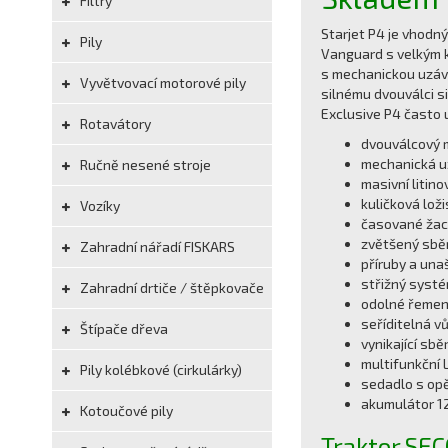
Filtry
Starjet P4 je vhodn
Pily
Vanguard s velkým k
s mechanickou uzávě
Vyvětvovací motorové pily
silnému dvouválci si
Exclusive P4 často 
Rotavátory
dvouválcový 
mechanická u
Ručně nesené stroje
masivní litin
kuličková lož
Vozíky
časované žací
zvětšený sběr
Zahradní nářadí FISKARS
příruby a unaš
střižný syst
Zahradní drtiče / štěpkovače
odolné řemeny
seříditelná vů
Štípače dřeva
vynikající sb
multifunkční 
Pily kolébkové (cirkulárky)
sedadlo s op
akumulátor 12
Kotoučové pily
Traktor SE