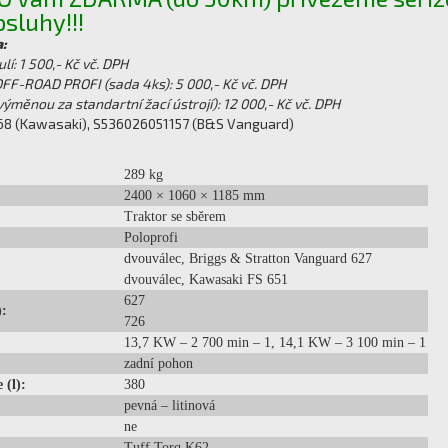
sluhy!!!
:
lí: 1 500,- Kč vč. DPH
FF-ROAD PROFI (sada 4ks): 5 000,- Kč vč. DPH
(výměnou za standartní žací ústrojí): 12 000,- Kč vč. DPH
8 (Kawasaki), S536026051157 (B&S Vanguard)
289 kg
2400 × 1060 × 1185 mm
Traktor se sběrem
Poloprofi
dvouválec, Briggs & Stratton Vanguard 627
dvouválec, Kawasaki FS 651
627
:
726
13,7 KW – 2 700 min – 1, 14,1 KW – 3 100 min – 1
zadní pohon
 (l):
380
pevná – litinová
ne
Tuff Torq K62