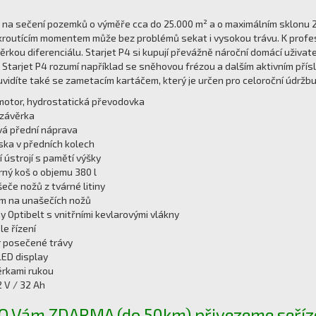
ý na sečení pozemků o výměře cca do 25.000 m² a o maximálním sklonu
routícím momentem může bez problémů sekat i vysokou trávu. K profes
rkou diferenciálu. Starjet P4 si kupují převážně nároční domácí uživa
 Starjet P4 rozumí například se sněhovou frézou a dalším aktivním přísl
uvidíte také se zametacím kartáčem, který je určen pro celoroční údržb
motor, hydrostatická převodovka
závěrka
ová přední náprava
iska v předních kolech
 ústrojí s pamětí výšky
ný koš o objemu 380 l
eče nožů z tvárné litiny
ém na unašečích nožů
 Optibelt s vnitřními kevlarovými vlákny
le řízení
ěr posečené trávy
LED display
ěrkami rukou
 V / 32 Ah
CO Vám ZDARMA (do 50km) přivezeme seříz