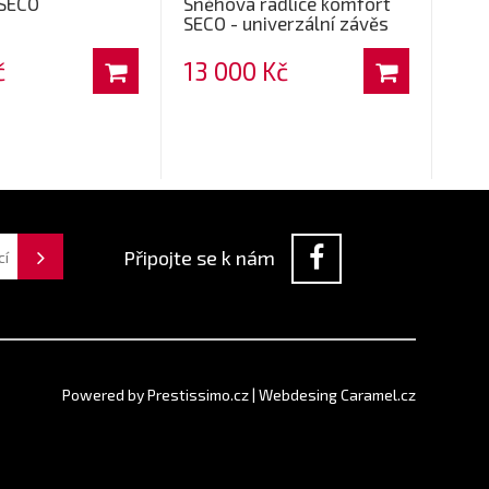
 SECO
Sněhová radlice komfort
SECO - univerzální závěs
č
13 000 Kč
Připojte se k nám
Powered by
Prestissimo.cz
|
Webdesing Caramel.cz