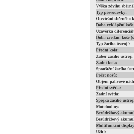
Výška zdvihu sběrné
Typ převodovky:
Otevírání sběrného k
Doba vyklápění koše 
Uzávěrka diferenciál
Doba zvedání koše (s
Typ žacího ústrojí:
Přední kola:
Záběr žacího ústrojí
Zadní kola:
Spouštění žacího ústr
Počet nožů:
Objem palivové nádrž
Přední světla:
Zadní světla:
Spojka žacího ústroj
Motohodiny:
Bezúdržbový akumul
Bezúdržbový akumul
Multifunkční display
Užití: