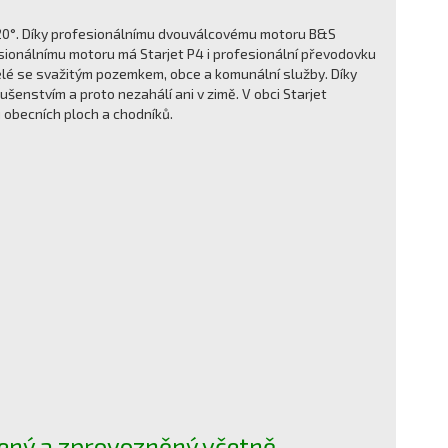
 20°. Díky profesionálnímu dvouválcovému motoru B&S
ionálnímu motoru má Starjet P4 i profesionální převodovku
telé se svažitým pozemkem, obce a komunální služby. Díky
ušenstvím a proto nezahálí ani v zimě. V obci Starjet
u obecních ploch a chodníků.
ený a zprovozněný včetně