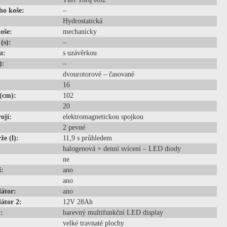
ho koše:
–
Hydrostatická
oše:
mechanicky
(s):
–
u:
s uzávěrkou
):
–
dvourotorové – časované
16
 (cm):
102
20
ojí:
elektromagnetickou spojkou
2 pevné
e (l):
11,9 s průhledem
halogenová + denní svícení – LED diody
ne
í:
ano
ano
átor:
ano
átor 2:
12V 28Ah
:
barevný multifunkční LED display
velké travnaté plochy