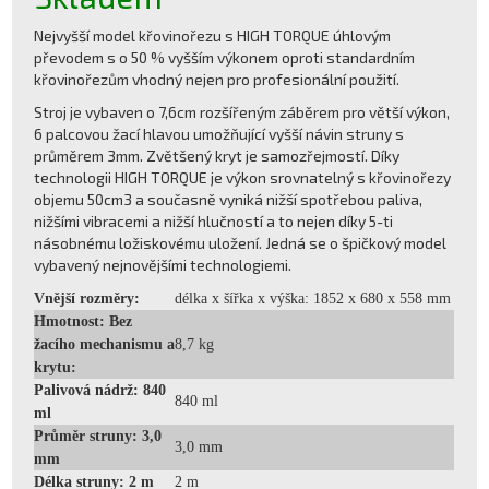
Nejvyšší model křovinořezu s HIGH TORQUE úhlovým
převodem s o 50 % vyšším výkonem oproti standardním
křovinořezům vhodný nejen pro profesionální použití.
Stroj je vybaven o 7,6cm rozšířeným záběrem pro větší výkon,
6 palcovou žací hlavou umožňující vyšší návin struny s
průměrem 3mm. Zvětšený kryt je samozřejmostí. Díky
technologii HIGH TORQUE je výkon srovnatelný s křovinořezy
objemu 50cm3 a současně vyniká nižší spotřebou paliva,
nižšími vibracemi a nižší hlučností a to nejen díky 5-ti
násobnému ložiskovému uložení. Jedná se o špičkový model
vybavený nejnovějšími technologiemi.
Vnější rozměry:
délka x šířka x výška: 1852 x 680 x 558 mm
Hmotnost: Bez
žacího mechanismu a
8,7 kg
krytu:
Palivová nádrž: 840
840 ml
ml
Průměr struny: 3,0
3,0 mm
mm
Délka struny: 2 m
2 m