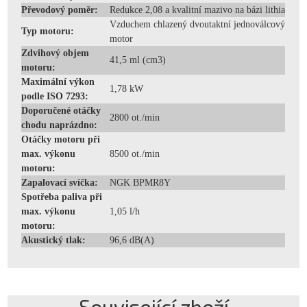
Převodový poměr:
Redukce 2,08 a kvalitní mazivo na bázi lithia
Vzduchem chlazený dvoutaktní jednoválcový
Typ motoru:
motor
Zdvihový objem
41,5 ml (cm3)
motoru:
Maximální výkon
1,78 kW
podle ISO 7293:
Doporučené otáčky
2800 ot./min
chodu naprázdno:
Otáčky motoru při
max. výkonu
8500 ot./min
motoru:
Zapalovací svíčka:
NGK BPMR8Y
Spotřeba paliva při
max. výkonu
1,05 l/h
motoru:
Akustický tlak:
96,6 dB(A)
Související zboží