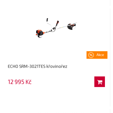
ECHO SRM-3021TES křovinořez
12 995 Kč