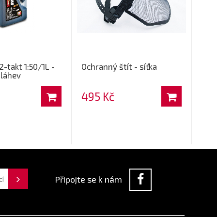
2-takt 1:50/1L -
Ochranný štít - síťka
 láhev
495 Kč
Připojte se k nám