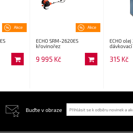
ES
ECHO SRM-2620ES
ECHO olej 
křovinořez
dávkovací
9 995 Kč
315 Kč
Buďte v obraze