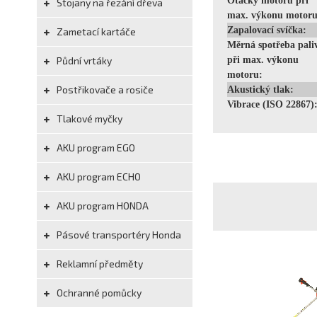
Otáčky motoru při
Stojany na řezání dřeva
max. výkonu motoru
Zapalovací svíčka:
Zametací kartáče
Měrná spotřeba pali
Půdní vrtáky
při max. výkonu
motoru:
Postřikovače a rosiče
Akustický tlak:
Vibrace (ISO 22867)
Tlakové myčky
AKU program EGO
AKU program ECHO
AKU program HONDA
Pásové transportéry Honda
Reklamní předměty
Ochranné pomůcky