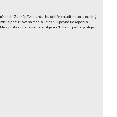
dmínkách. Zadní přívod vzduchu dobře chladí motor a odolný
onomická pogumovaná madla umožňují pevné uchopení a
hlivý profesionální motor o objemu 41,5 cm³ pak urychluje