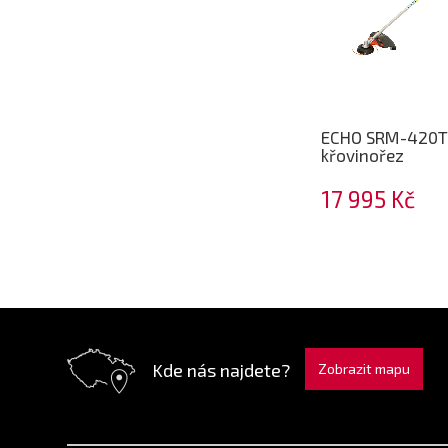
ECHO SRM-420T
křovinořez
17 995 Kč
Kde nás najdete?
Zobrazit mapu