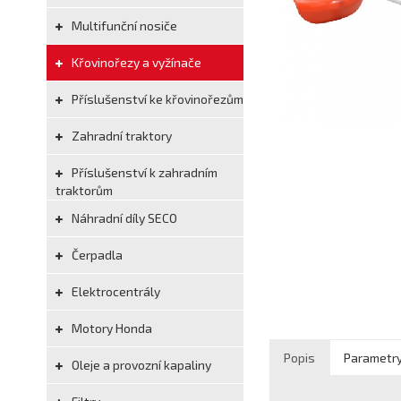
Multifunční nosiče
Křovinořezy a vyžínače
Příslušenství ke křovinořezům
Zahradní traktory
Příslušenství k zahradním
traktorům
Náhradní díly SECO
Čerpadla
Elektrocentrály
Motory Honda
Popis
Parametr
Oleje a provozní kapaliny