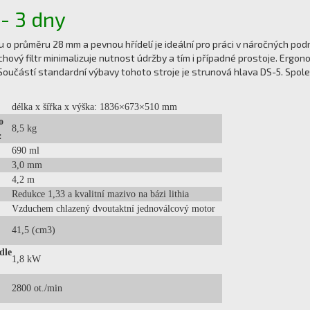
- 3 dny
u o průměru 28 mm a pevnou hřídelí je ideální pro práci v náročných po
ový filtr minimalizuje nutnost údržby a tím i případné prostoje. Erg
Součástí standardní výbavy tohoto stroje je strunová hlava DS-5. Spole
délka x šířka x výška: 1836×673×510 mm
o
8,5 kg
:
690 ml
3,0 mm
4,2 m
Redukce 1,33 a kvalitní mazivo na bázi lithia
Vzduchem chlazený dvoutaktní jednoválcový motor
41,5 (cm3)
dle
1,8 kW
2800 ot./min