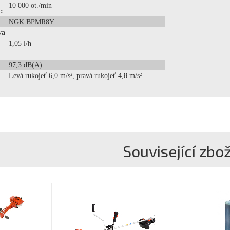
10 000 ot./min
:
NGK BPMR8Y
va
1,05 l/h
97,3 dB(A)
:
Levá rukojeť 6,0 m/s², pravá rukojeť 4,8 m/s²
Související zbož