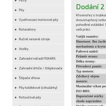
Filtry
Dodání 2 
Pily
Křovinořez s trubko
Vyvětvovací motorové pily
dvoustupňový vzduch
pohodlné ovládání. 
Rotavátory
vaši práci.
Vnější rozměry:
Ručně nesené stroje
Hmotnost: Bez žacíh
mechanismu a krytu
Vozíky
Palivová nádrž:
Průměr struny:
Zahradní nářadí FISKARS
Délka struny:
Převodový poměr:
Zahradní drtiče / štěpkovače
Typ motoru:
Zdvihový objem
Štípače dřeva
motoru:
Maximální výkon po
Pily kolébkové (cirkulárky)
ISO 8893:
Doporučené otáčky
Kotoučové pily
chodu naprázdno: