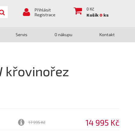
0
Kč
Přihlásit
Registrace
Košík
0
ks
Servis
O nákupu
Kontakt
křovinořez
14 995 Kč
17 995 Kč