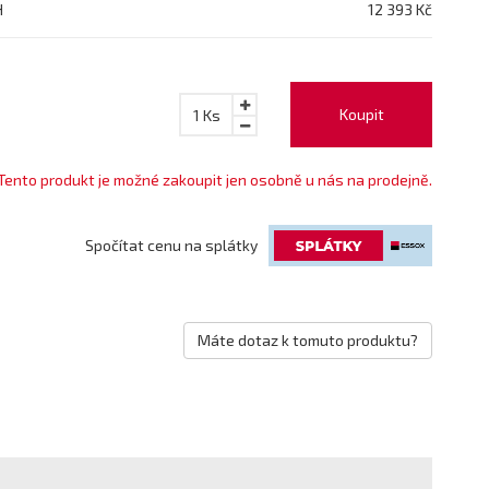
H
12 393 Kč
Koupit
1
Ks
Tento produkt je možné zakoupit jen osobně u nás na prodejně.
Spočítat cenu na splátky
Máte dotaz k tomuto produktu?