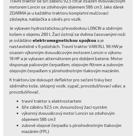
Travní traktor se šíří záběru 92,5 cm je osazen dvouválcovým
motorem Loncin se zdvihovým objemem 586 cm3. Jako dárek
ZDARMA je u každého traktoru kompletní mulčovací
záslepka, nabíječka a závěs pro vozík.
Je vybaven hydrostatickou převodovkou LONCIN a sběrným
košem o objemu 280 l. Žací ústrojí se dvěma časovanými noži
je ovládáno
elektromagnetickou spojkou
a je
nastavitelné v 6 polohách. Travní traktor VARI RLL 96 HW je
osazen výkonným dvouválcovým motorem Loncin o výkonu
18 HP a je vybaven alternátorem pro dobíjení baterie. Motor
disponuje palivovým čerpadlem, olejovým filtrem a zubovým
olejovým čerpadlem s plnohodnotným tlakovým mazáním.
K traktoru lze dokoupit deflektor pro sečení trávy bez
sběrného koše, sklopný vozík, sypač, provzdušňovací válec a
provzdušňovač.
travní traktor s elektrostartem
šíře záběru 92,5 cm, dvounožový žací systém
výkonný dvouválcový motor Loncin se zdvihovým
objemem 586 cm3
zubové olejové čerpadlo s plnohodnotným tlakovým
mazáním (FPL)