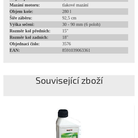
Mazání motoru:
tlakové mazání
Objem koše:
280 l
Šíře záběru:
92,5 cm
Výška sečení:
30 - 90 mm (6 poloh)
Rozměr kol předních:
15"
Rozměr kol zadních:
18"
Objednací číslo:
3576
EAN:
8591039063361
Související zboží