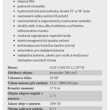
olejový filtr
palivové čerpadlo
hydrostatická převodovka, široká 15“ a 18“ kola
nastavení výšky sečení (6 poloh)
nastavitelné a ergonomicky tvarované sedadlo
skvělý sběr trávy díky krátkému a přímému
odhozovému tunelu
zvuková signalizace naplnění koše
elektromagnetická spojka sečení
antiskalpovací kolečka žacího ústrojí
alternátor pro dobíjení baterie
nabíječka baterie, závěs pro vozík a mulčovací
záslepka součástí stroje
Motor:
GGP LONCIN LC2P73F
Zdvihový objem:
dvouválec 586 cm3
Výkonová třída:
18 HP
Výkon motoru při zatížení:
12,5 / 2800 kW/rpm
Krouticí moment:
37 N.m
Objem olejové náplně v
1,7 l
motoru:
Jakost oleje v motoru:
10W-30
Objem palivové nádrže:
8,5 l