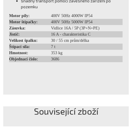
snadný transport pomocí závěsného zařízení po
pozemku
Motor pily:
400V 50Hz 4000W IP54
Motor štípačky:
400V 50Hz 5000W IP54
Zásuvka:
Vidlice 16A / 5P (3P+N+PE)
Jistič:
16 A - charakteristika C
Velikost špalku:
30 / 55 cm prům/délka
Štípací síla:
7 t
Hmotnost:
353 kg
Objednací číslo:
3686
Související zboží