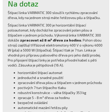
Na dotaz
Štípací linka VARIMATIC 300 slouží k rychlému zpracování
dřeva, kdy na jednom stroji máte řetězovou pilu a štípačku.
Štípací linka VARIMATIC 300 je horizontální štípací
poloautomat, kdy dochází ke zpracování polen pilou a
štípačem v jednom průchodu. Výkonná linka VARIMATIC 300
dokáže
zpracovat až 8 m³ dřeva za hodinu
. Pohon obou
strojů zajišťují třífázové elektromotory 400 V o výkonu 4000
W (pila) a 5000 W (štípačka). Štípací tlak je 7 tun. Linka je
vhodná pro přípravu palivového dřeva pro jeho další prodej.
Pro připojení štípací linky je potřeba přívodní kabel s pěti
vodiči. Zásuvka je pětipólová (16 A).
horizontální štípací automat
jednoduché a snadné použití
zpracování dřeva pilou a štípačem v jednom průchodu
poctivých 7 tun štípacího tlaku
robustní konstrukce – váha štípačky 353 kg
zpracuje 5 - 8 m³ dřeva za hodinu
bezpečné ovládání
automatické mazání řetězu pily