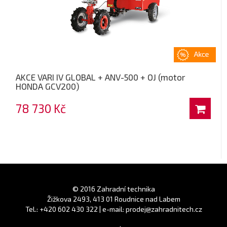
AKCE VARI IV GLOBAL + ANV-500 + OJ (motor
HONDA GCV200)
78 730 Kč
© 2016 Zahradní technika
Žižkova 2493, 413 01 Roudnice nad Labem
Tel.: +420 602 430 322 | e-mail: prodej@zahradnitech.cz