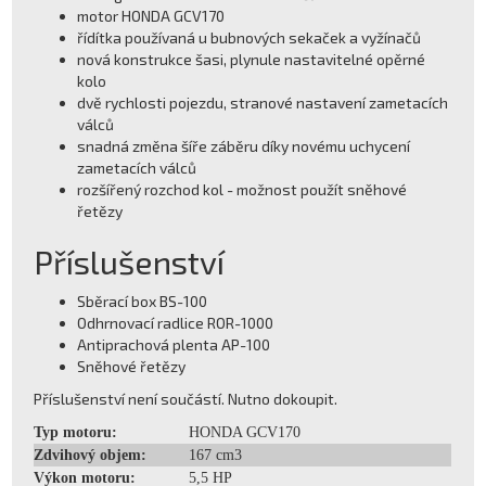
motor HONDA GCV170
řídítka používaná u bubnových sekaček a vyžínačů
nová konstrukce šasi, plynule nastavitelné opěrné
kolo
dvě rychlosti pojezdu, stranové nastavení zametacích
válců
snadná změna šíře záběru díky novému uchycení
zametacích válců
rozšířený rozchod kol - možnost použít sněhové
řetězy
Příslušenství
Sběrací box BS-100
Odhrnovací radlice ROR-1000
Antiprachová plenta AP-100
Sněhové řetězy
Příslušenství není součástí. Nutno dokoupit.
Typ motoru:
HONDA GCV170
Zdvihový objem:
167 cm3
Výkon motoru:
5,5 HP