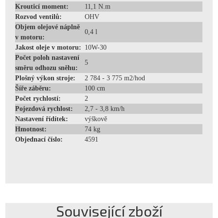
Krouticí moment:
11,1 N.m
Rozvod ventilů:
OHV
Objem olejové náplně
0,4 l
v motoru:
Jakost oleje v motoru:
10W-30
Počet poloh nastavení
5
směru odhozu sněhu:
Plošný výkon stroje:
2 784 - 3 775 m2/hod
Šíře záběru:
100 cm
Počet rychlostí:
2
Pojezdová rychlost:
2,7 - 3,8 km/h
Nastavení řídítek:
výškově
Hmotnost:
74 kg
Objednací číslo:
4591
Související zboží