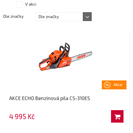
V akci
Dle značky
Dle značky
AKCE ECHO Benzinová pila CS-310ES
4 995 Kč