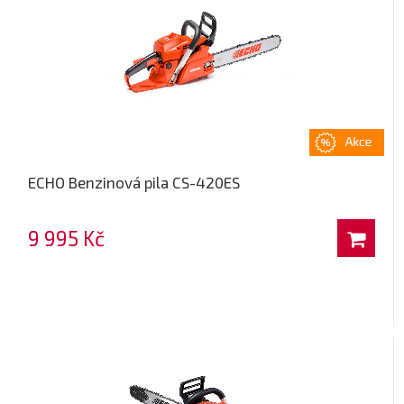
ECHO Benzinová pila CS-420ES
9 995 Kč