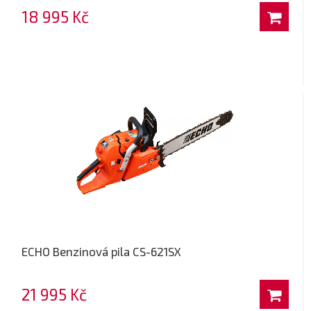
18 995 Kč
ECHO Benzinová pila CS-621SX
21 995 Kč