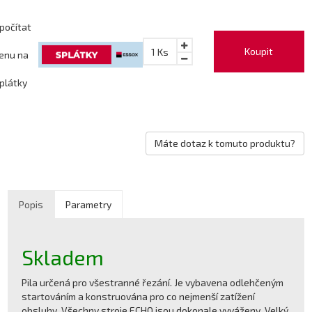
počítat
Koupit
1
Ks
enu na
plátky
Máte dotaz k tomuto produktu?
Popis
Parametry
Skladem
Pila určená pro všestranné řezání. Je vybavena odlehčeným
startováním a konstruována pro co nejmenší zatížení
obsluhy. Všechny stroje ECHO jsou dokonale vyváženy. Velký