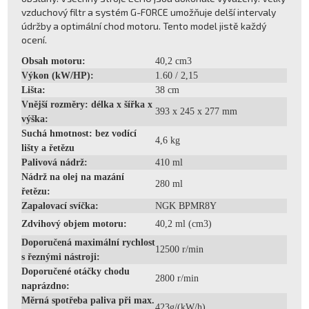
vzduchový filtr a systém G-FORCE umožňuje delší intervaly
údržby a optimální chod motoru. Tento model jistě každý
ocení.
Obsah motoru:
40,2 cm3
Výkon (kW/HP):
1.60 / 2,15
Lišta:
38 cm
Vnější rozměry: délka x šířka x
393 x 245 x 277 mm
výška:
Suchá hmotnost: bez vodící
4,6 kg
lišty a řetězu
Palivová nádrž:
410 ml
Nádrž na olej na mazání
280 ml
řetězu:
Zapalovací svíčka:
NGK BPMR8Y
Zdvihový objem motoru:
40,2 ml (cm3)
Doporučená maximální rychlost
12500 r/min
s řeznými nástroji:
Doporučené otáčky chodu
2800 r/min
naprázdno:
Měrná spotřeba paliva při max.
423g/(kW/h)