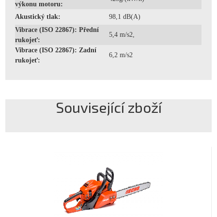
výkonu motoru:
Akustický tlak:
98,1 dB(A)
Vibrace (ISO 22867): Přední
5,4 m/s2,
rukojeť:
Vibrace (ISO 22867): Zadní
6,2 m/s2
rukojeť:
Související zboží