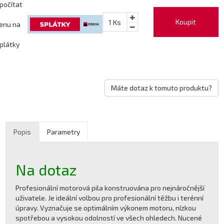
počítat
Koupit
1
Ks
enu na
plátky
Máte dotaz k tomuto produktu?
Popis
Parametry
Na dotaz
Profesionální motorová pila konstruována pro nejnáročnější
uživatele. Je ideální volbou pro profesionální těžbu i terénní
úpravy. Vyznačuje se optimálním výkonem motoru, nízkou
spotřebou a vysokou odolností ve všech ohledech. Nucené