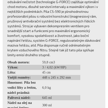
odsávání nečistot (technologie G-FORCE) zajišťuje optimální
chod motoru, dlouhé servisní intervaly a maximální výkon i v
nejtěžších podmínkách. Pila CS-590 je plnohodnotnou
profesionální pilou s robustní konstrukcí (magnesiový rám,
pružinový antivibrační systém) bez elektronických řídicích
systémů. Stroj je vybaven dekompresním ventilem pro
snadnější start a funkcemi pro maximální ergonomický
komfort, vysokou spolehlivost a životnost, jako boční
napínání řetězu, systém G-FORCE, regulovatelným dávkování
maziva řetězu, atd. Pila disponuje ručně odnímatelným
krytem vzduchového filtru. Stejně tak již tato pila splňuje
limity emisí druhého stupně.
Obsah motoru:
59,8 cm3
Výkon:
3 / 4,02 (kW/HP)
Lišta:
45 cm
Vnější rozměry:
448 x 245 x 292 mm
Hmotnost: Pila bez
vodící lišty a řetězu,
6,0 kg
nádrž prázdná:
Palivová nádrž:
645 ml
Nádrž na olej na
300 ml
mazání řetězu: