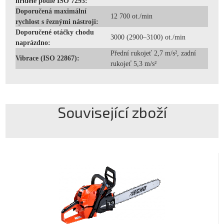
hřídele podle ISO 7293:
Doporučená maximální
12 700 ot./min
rychlost s řeznými nástroji:
Doporučené otáčky chodu
3000 (2900–3100) ot./min
naprázdno:
Přední rukojeť 2,7 m/s², zadní
Vibrace (ISO 22867):
rukojeť 5,3 m/s²
Související zboží