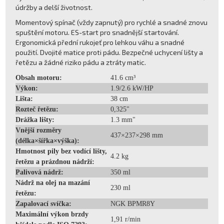
údržby a delší životnost.
Momentový spínač (vždy zapnutý) pro rychlé a snadné znovu
spuštění motoru. ES-start pro snadnější startování.
Ergonomická přední rukojeť pro lehkou váhu a snadné
použití. Dvojité matice proti pádu. Bezpečné uchycení lišty a
řetězu a žádné riziko pádu a ztráty matic.
Obsah motoru:
41.6 cm³
Výkon:
1.9/2.6 kW/HP
Lišta:
38 cm
Rozteč řetězu:
0,325"
Drážka lišty:
1.3 mm"
Vnější rozměry
437×237×298 mm
(délka×šířka×výška):
Hmotnost pily bez vodící lišty,
4.2 kg
řetězu a prázdnou nádrží:
Palivová nádrž:
350 ml
Nádrž na olej na mazání
230 ml
řetězu:
Zapalovací svíčka:
NGK BPMR8Y
Maximální výkon brzdy
1,91 r/min