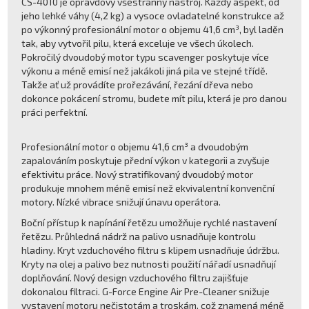
CS-4010 je opravdový všestranný nástroj. Každý aspekt, od
jeho lehké váhy (4,2 kg) a vysoce ovladatelné konstrukce až
po výkonný profesionální motor o objemu 41,6 cm³, byl laděn
tak, aby vytvořil pilu, která exceluje ve všech úkolech.
Pokročilý dvoudobý motor typu scavenger poskytuje více
výkonu a méně emisí než jakákoli jiná pila ve stejné třídě.
Takže ať už provádíte prořezávání, řezání dřeva nebo
dokonce pokácení stromu, budete mít pilu, která je pro danou
práci perfektní.
Profesionální motor o objemu 41,6 cm³ a dvoudobým
zapalováním poskytuje přední výkon v kategorii a zvyšuje
efektivitu práce. Nový stratifikovaný dvoudobý motor
produkuje mnohem méně emisí než ekvivalentní konvenční
motory. Nízké vibrace snižují únavu operátora.
Boční přístup k napínání řetězu umožňuje rychlé nastavení
řetězu. Průhledná nádrž na palivo usnadňuje kontrolu
hladiny. Kryt vzduchového filtru s klipem usnadňuje údržbu.
Kryty na olej a palivo bez nutnosti použití nářadí usnadňují
doplňování. Nový design vzduchového filtru zajišťuje
dokonalou filtraci. G-Force Engine Air Pre-Cleaner snižuje
vystavení motoru nečistotám a troskám, což znamená méně