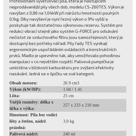
Profesionální vyvětvovací pila, která je nástupcem
nejprodávanější pily všech dob, modelu CS-260TES. Výkon je
navýšen z 0,86 na 1,04kW při nárůstu hmotnosti pouhých
0,1kg. Díky navýšení je nyní řezný výkon o 9% vyšší a
poskytuje tak dostatečnou výkonovou rezervu. Systém pro
redukci vibrací stejně jako systém G-FORCE pro odsávání
nečistot ze vzduchového filtru jsou samozřejmostí, který je
dostupný bez potřeby nářadí. Pily řady TES vynikají
ergonomickým uspořádáním ovládacích a konstrukčních
prvků. Madlo je upevněno tak, aby umožňovalo pohodlnou
manipulaci v co největším rozpětí. Palivová pumpička je
umístěna v blízkosti karburátoru pro zvýšení efektivity
nasávání. Jedná se o špičku ve své kategorii.
Obsah motoru:
26.9 cm3
Výkon (kW/HP):
1.04 / 1.41
Lišta:
25 cm
Vnější rozměry: délka x
257 x 233 x 210 mm
šířka x výška:
Hmotnost: Pila bez vodící
lišty a řetězu, nádrž
3,0 kg
prázdná:
Palivová nádrž:
240 ml