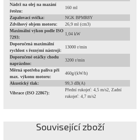
Nádrž na olej na mazání
160 ml
řetězu:
Zapalovací svíčka:
NGK BPMR8Y
Zdvihový objem motoru:
26,9 ml (cm3)
Maximální výkon podle ISO
1,04 kW
7293:
Doporučená maximální
13000 r/min
rychlost s řeznými nástroji:
Doporučené otáčky chodu
3200 r/min
naprázdno:
Měrná spotřeba paliva při
460g/(kW/h)
max. výkonu motoru:
Akustický tlak:
99,3 dB(A)
Přední rukojeť: 4,5 m/s2, Zadní
Vibrace (ISO 22867):
rukojeť: 4,7 m/s2
Související zboží