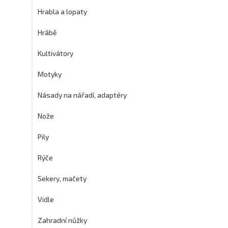
Hrabla a lopaty
Hrábě
Kultivátory
Motyky
Násady na nářadí, adaptéry
Nože
Pily
Rýče
Sekery, mačety
Vidle
Zahradní nůžky