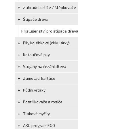
Zahradní drtiče / štěpkovače
Štípače dřeva
Příslušenství pro štípače dřeva
Pily kolébkové (cirkulárky)
Kotoučové pily
Stojany na řezání dřeva
Zametací kartáče
Půdní vrtáky
Postřikovače a rosiče
Tlakové myčky
AKU program EGO