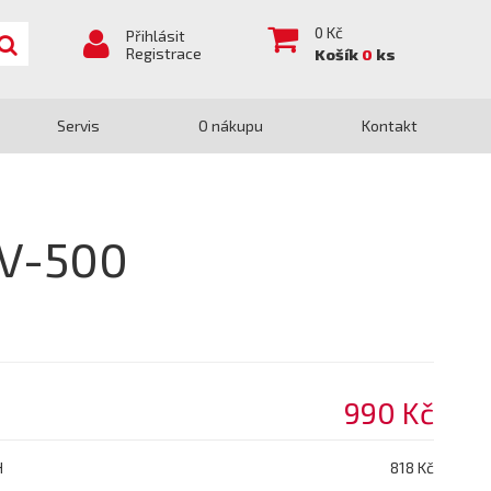
0
Kč
Přihlásit
Registrace
Košík
0
ks
Servis
O nákupu
Kontakt
NV-500
990 Kč
H
818 Kč