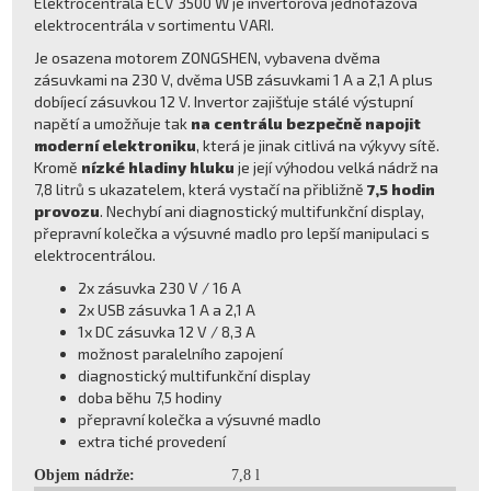
Elektrocentrála ECV 3500 W je invertorová jednofázová
elektrocentrála v sortimentu VARI.
Je osazena motorem ZONGSHEN, vybavena dvěma
zásuvkami na 230 V, dvěma USB zásuvkami 1 A a 2,1 A plus
dobíjecí zásuvkou 12 V. Invertor zajišťuje stálé výstupní
napětí a umožňuje tak
na centrálu bezpečně napojit
moderní elektroniku
, která je jinak citlivá na výkyvy sítě.
Kromě
nízké hladiny hluku
je její výhodou velká nádrž na
7,8 litrů s ukazatelem, která vystačí na přibližně
7,5 hodin
provozu
. Nechybí ani diagnostický multifunkční display,
přepravní kolečka a výsuvné madlo pro lepší manipulaci s
elektrocentrálou.
2x zásuvka 230 V / 16 A
2x USB zásuvka 1 A a 2,1 A
1x DC zásuvka 12 V / 8,3 A
možnost paralelního zapojení
diagnostický multifunkční display
doba běhu 7,5 hodiny
přepravní kolečka a výsuvné madlo
extra tiché provedení
Objem nádrže:
7,8 l