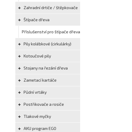
Zahradní drtiče / štěpkovače
Štípače dřeva
Příslušenství pro štípače dřeva
Pily kolébkové (cirkulárky)
Kotoučové pily
Stojany na řezání dřeva
Zametací kartáče
Půdní vrtáky
Postřikovače a rosiče
Tlakové myčky
AKU program EGO