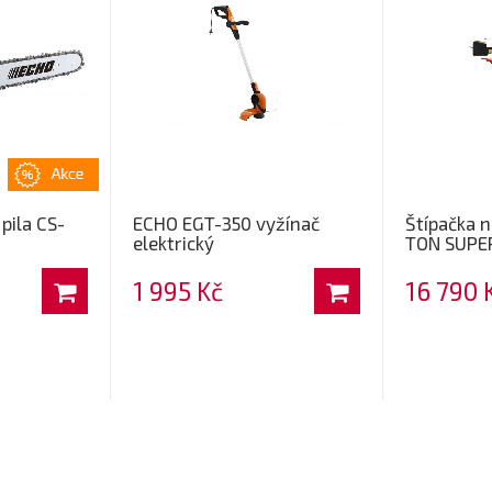
pila CS-
ECHO EGT-350 vyžínač
Štípačka n
elektrický
TON SUPER
1 995 Kč
16 790 