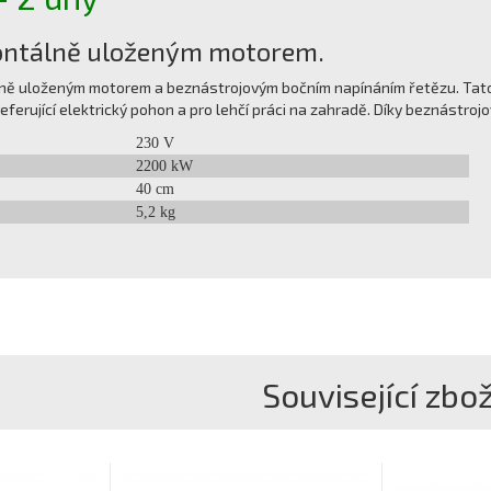
zontálně uloženým motorem.
čně uloženým motorem a beznástrojovým bočním napínáním řetězu. Tato
eferující elektrický pohon a pro lehčí práci na zahradě. Díky beznástrojo
230 V
2200 kW
40 cm
5,2 kg
Související zbož