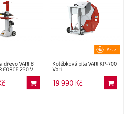
a dřevo VARI 8
Kolébková pila VARI KP-700
 FORCE 230 V
Vari
Kč
19 990 Kč