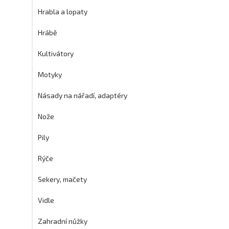
Hrabla a lopaty
Hrábě
Kultivátory
Motyky
Násady na nářadí, adaptéry
Nože
Pily
Rýče
Sekery, mačety
Vidle
Zahradní nůžky