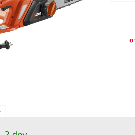
y
- 2 dny