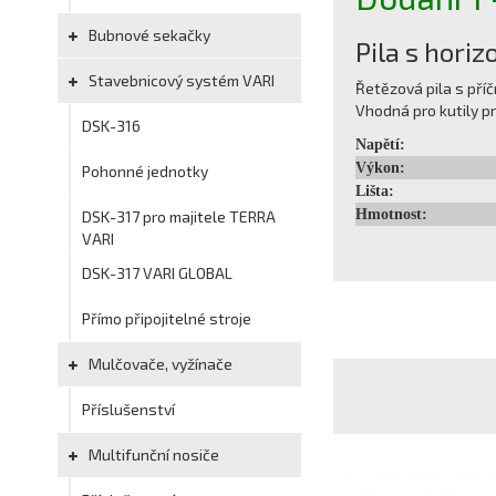
Bubnové sekačky
Pila s hori
Stavebnicový systém VARI
Řetězová pila s pří
Vhodná pro kutily pr
DSK-316
Napětí:
Výkon:
Pohonné jednotky
Lišta:
Hmotnost:
DSK-317 pro majitele TERRA
VARI
DSK-317 VARI GLOBAL
Přímo připojitelné stroje
Mulčovače, vyžínače
Příslušenství
Multifunční nosiče