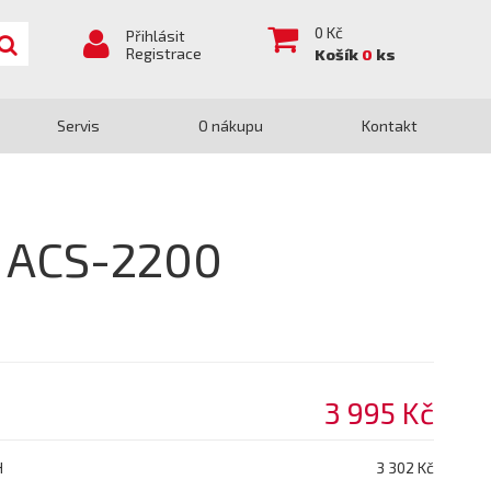
0
Kč
Přihlásit
Registrace
Košík
0
ks
Servis
O nákupu
Kontakt
a ACS-2200
3 995 Kč
H
3 302 Kč