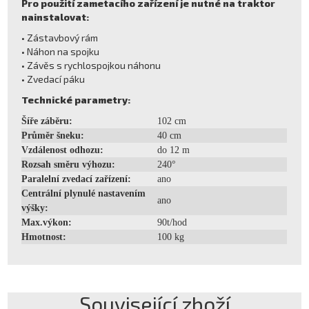
Pro použití zametacího zařízení je nutné na traktor
nainstalovat:
• Zástavbový rám
• Náhon na spojku
• Závěs s rychlospojkou náhonu
• Zvedací páku
Technické parametry:
Šíře záběru:
102 cm
Průměr šneku:
40 cm
Vzdálenost odhozu:
do 12 m
Rozsah směru výhozu:
240°
Paralelní zvedací zařízení:
ano
Centrální plynulé nastavením
ano
výšky:
Max.výkon:
90t/hod
Hmotnost:
100 kg
Související zboží