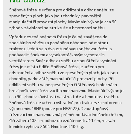
Sněhová fréza je určena pro odklizení a odhoz sněhu ze
zpevněných ploch, jako jsou chodníky, parkoviště,
manipulační či provozní plochy. Maximální výkon je cca 90
t/hod v závislosti na struktuře a hmotnosti sněhu.
Vpředu nesená sněhová fréza je čelně zavěšena do
speciálního závěsu a poháněna náhonem od motoru
traktoru. Jedná se o dvoustupňovou sněhovou frézu s
podávacím šnekem a vysokootáčkovým vymetacím
ventilátorem. Směr odhozu sněhu a spouštění a vypínání
frézy je z místa řidiče. Sněhová fréza je určena pro
odstranění a odhoz sněhu ze zpevněných ploch, jako jsou
chodníky, parkoviště, manipulační či provozní plochy. Při
odklízení sněhu na nezpevněných či štěrkových plochách
hrozí poškození frézovacího mechanizmu. Maximální výkon je
cca 90 t/hod v závislosti na struktuře a hmotnosti sněhu.
Sněhová fréza je určena výhradně pro traktory s motorem o
výkonu min. 18HP (pouze pro HF2622). Dvoustupňový
frézovací mechanizmus má průměr podávacího šneku 40 cm,
šíři záberu 102 cm, odhoz do vzdálenosti až 12 m, rozsah
komínku výhozu 240°. Hmotnost 100 kg.