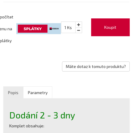
počítat
Koupit
1
Ks
enu na
plátky
Máte dotaz k tomuto produktu?
Popis
Parametry
Dodání 2 - 3 dny
Komplet obsahuje: