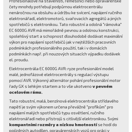
Profesionálové na staveništi, řemeslníci nebo opravárenské
čety mnohdy potřebují podpůrnou elektrocentrálu
nenáročnou na obsluhu a údržbu ke svícení, napájení ručního
elektronářadí, elektromotorů, svařovacích agregátů a jiných
spotřebičů s elektronikou. Tato robustní a odolná "rámovka"
EC 6000G AVR má mimořádně pevnou a odolnou konstrukci,
spolehlivý start a schopnost dlouhodobě dodávat maximální
výkon pro napájení spotřebičů jak v nejtěžších pracovních
podmínkách profesionálního použití, tak i v domácích
podmínkách např. při nouzových situacích výpadku dodávek
el. proudu.
Elektrocentrála EC 6000G AVR: ryze profesionální model
malé, jednofázové elektrocentrály s regulací výstupu
pomocí AVR. Výkonný alternátor pohání profesionální motor
řady GX s lehkým startem a to vše ukotveno
v pevném
ocelovém rámu.
Tato robustní, malá, benzínová elektrocentrála střídavého
napětí je svým výkonem určena převážně "profíkům" pro
napájení malých spotřebičů typu osvětlení, ručního
elektronářadí nebo přístrojů s citlivější elektronikou. Svými
kompantními rozměry a nízkou hmotností
se hodí do
pojízdných autodílen, opravárenských vozů pro práci v