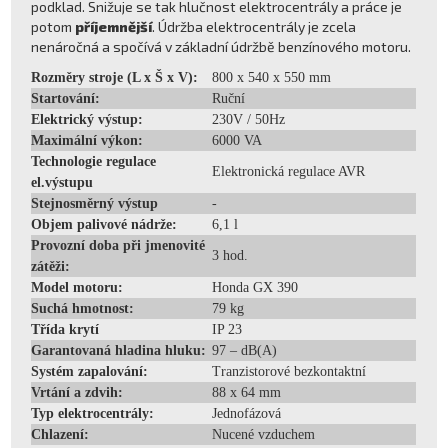
podklad. Snižuje se tak hlučnost elektrocentrály a práce je
potom
příjemnější
. Údržba elektrocentrály je zcela
nenáročná a spočívá v základní údržbě benzínového motoru.
Rozměry stroje (L x Š x V):
800 x 540 x 550 mm
Startování:
Ruční
Elektrický výstup:
230V / 50Hz
Maximální výkon:
6000 VA
Technologie regulace
Elektronická regulace AVR
el.výstupu
Stejnosměrný výstup
-
Objem palivové nádrže:
6,1 l
Provozní doba při jmenovité
3 hod.
zátěži:
Model motoru:
Honda GX 390
Suchá hmotnost:
79 kg
Třída krytí
IP 23
Garantovaná hladina hluku:
97 – dB(A)
Systém zapalování:
Tranzistorové bezkontaktní
Vrtání a zdvih:
88 x 64 mm
Typ elektrocentrály:
Jednofázová
Chlazení:
Nucené vzduchem