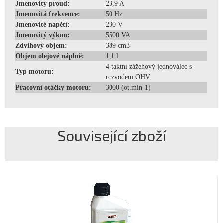
Jmenovitý proud:
23,9 A
Jmenovitá frekvence:
50 Hz
Jmenovité napětí:
230 V
Jmenovitý výkon:
5500 VA
Zdvihový objem:
389 cm3
Objem olejové náplně:
1,1 l
4-taktní zážehový jednoválec s
Typ motoru:
rozvodem OHV
Pracovní otáčky motoru:
3000 (ot.min-1)
Související zboží