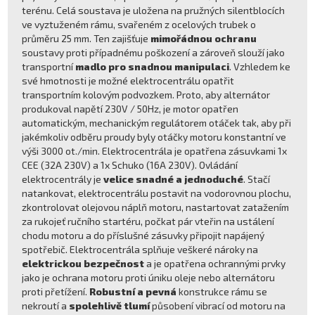
terénu. Celá soustava je uložena na pružných silentblocích
ve vyztuženém rámu, svařeném z ocelových trubek o
průměru 25 mm. Ten zajišťuje
mimořádnou ochranu
soustavy proti případnému poškození a zároveň slouží jako
transportní
madlo pro snadnou manipulaci
. Vzhledem ke
své hmotnosti je možné elektrocentrálu opatřit
transportním kolovým podvozkem. Proto, aby alternátor
produkoval napětí 230V / 50Hz, je motor opatřen
automatickým, mechanickým regulátorem otáček tak, aby při
jakémkoliv odběru proudy byly otáčky motoru konstantní ve
výši 3000 ot./min. Elektrocentrála je opatřena zásuvkami 1x
CEE (32A 230V) a 1x Schuko (16A 230V). Ovládání
elektrocentrály je
velice snadné a jednoduché
. Stačí
natankovat, elektrocentrálu postavit na vodorovnou plochu,
zkontrolovat olejovou náplň motoru, nastartovat zatažením
za rukojeť ručního startéru, počkat pár vteřin na ustálení
chodu motoru a do příslušné zásuvky připojit napájený
spotřebič. Elektrocentrála splňuje veškeré nároky na
elektrickou bezpečnost
a je opatřena ochrannými prvky
jako je ochrana motoru proti úniku oleje nebo alternátoru
proti přetížení.
Robustní a pevná
konstrukce rámu se
nekroutí a
spolehlivě tlumí
působení vibrací od motoru na