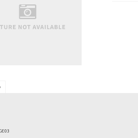
y
MGE03