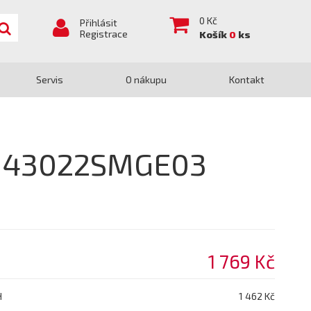
0
Kč
Přihlásit
Registrace
Košík
0
ks
Servis
O nákupu
Kontakt
A 43022SMGE03
1 769 Kč
H
1 462 Kč