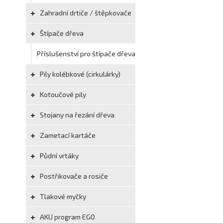
Zahradní drtiče / štěpkovače
Štípače dřeva
Příslušenství pro štípače dřeva
Pily kolébkové (cirkulárky)
Kotoučové pily
Stojany na řezání dřeva
Zametací kartáče
Půdní vrtáky
Postřikovače a rosiče
Tlakové myčky
AKU program EGO