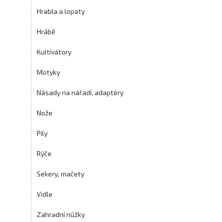
Hrabla a lopaty
Hrábě
Kultivátory
Motyky
Násady na nářadí, adaptéry
Nože
Pily
Rýče
Sekery, mačety
Vidle
Zahradní nůžky