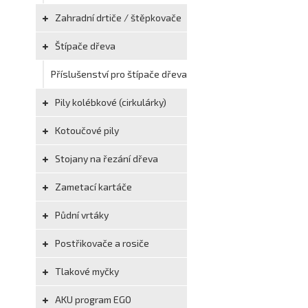
Zahradní drtiče / štěpkovače
Štípače dřeva
Příslušenství pro štípače dřeva
Pily kolébkové (cirkulárky)
Kotoučové pily
Stojany na řezání dřeva
Zametací kartáče
Půdní vrtáky
Postřikovače a rosiče
Tlakové myčky
AKU program EGO