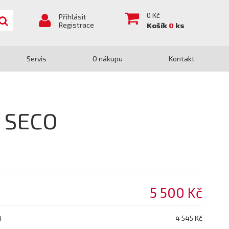
0
Kč
Přihlásit
Registrace
Košík
0
ks
Servis
O nákupu
Kontakt
í SECO
5 500 Kč
H
4 545 Kč