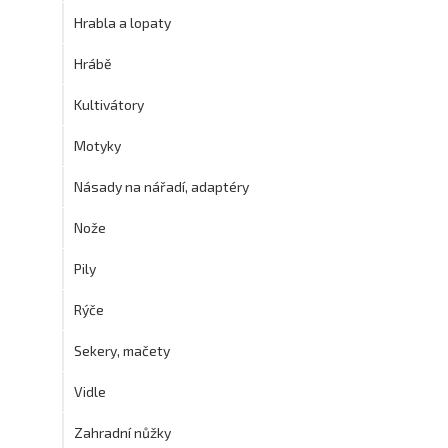
Hrabla a lopaty
Hrábě
Kultivátory
Motyky
Násady na nářadí, adaptéry
Nože
Pily
Rýče
Sekery, mačety
Vidle
Zahradní nůžky