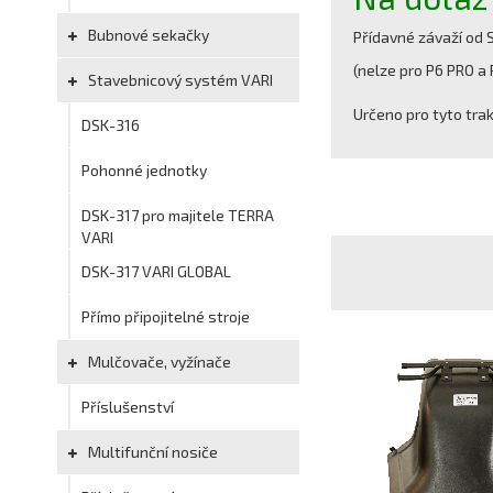
Bubnové sekačky
Přídavné závaží od 
(nelze pro P6 PRO a
Stavebnicový systém VARI
Určeno pro tyto trak
DSK-316
Pohonné jednotky
DSK-317 pro majitele TERRA
VARI
DSK-317 VARI GLOBAL
Přímo připojitelné stroje
Mulčovače, vyžínače
Příslušenství
Multifunční nosiče