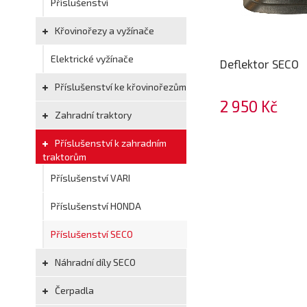
Příslušenství
Křovinořezy a vyžínače
Elektrické vyžínače
Deflektor SECO
Příslušenství ke křovinořezům
2 950 Kč
Zahradní traktory
Příslušenství k zahradním
traktorům
Příslušenství VARI
Příslušenství HONDA
Příslušenství SECO
Náhradní díly SECO
Čerpadla