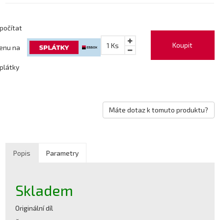
počítat
Koupit
1
Ks
enu na
plátky
Máte dotaz k tomuto produktu?
Popis
Parametry
Skladem
Originální díl