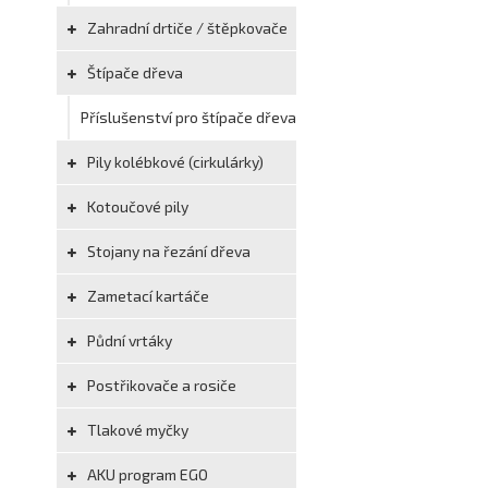
Zahradní drtiče / štěpkovače
Štípače dřeva
Příslušenství pro štípače dřeva
Pily kolébkové (cirkulárky)
Kotoučové pily
Stojany na řezání dřeva
Zametací kartáče
Půdní vrtáky
Postřikovače a rosiče
Tlakové myčky
AKU program EGO