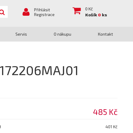
0
Kč
Přihlásit
Registrace
Košík
0
ks
Servis
O nákupu
Kontakt
 172206MAJ01
485 Kč
H
401 Kč