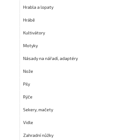
Hrabla a lopaty
Hrábě
Kultivátory
Motyky
Násady na nářadí, adaptéry
Nože
Pily
Rýče
Sekery, mačety
Vidle
Zahradní nůžky