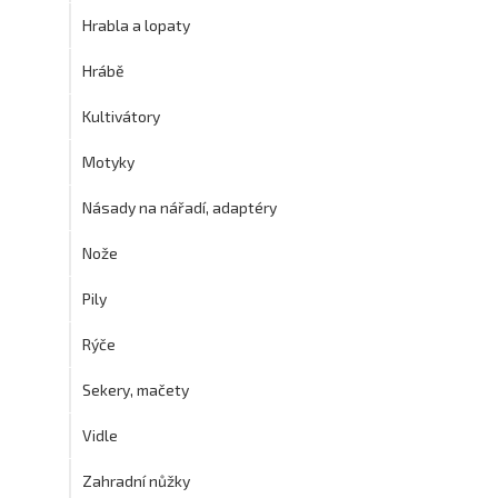
Hrabla a lopaty
Hrábě
Kultivátory
Motyky
Násady na nářadí, adaptéry
Nože
Pily
Rýče
Sekery, mačety
Vidle
Zahradní nůžky