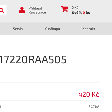
0
Kč
Přihlásit
Registrace
Košík
0
ks
Servis
O nákupu
Kontakt
A 17220RAA505
420 Kč
H
347 Kč