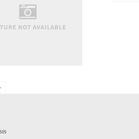
y
A505