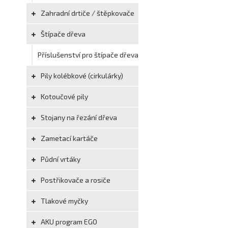
Zahradní drtiče / štěpkovače
Štípače dřeva
Příslušenství pro štípače dřeva
Pily kolébkové (cirkulárky)
Kotoučové pily
Stojany na řezání dřeva
Zametací kartáče
Půdní vrtáky
Postřikovače a rosiče
Tlakové myčky
AKU program EGO