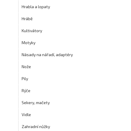
Hrabla a lopaty
Hrábě
Kultivátory
Motyky
Násady na nářadí, adaptéry
Nože
Pily
Rýče
Sekery, mačety
Vidle
Zahradní nůžky