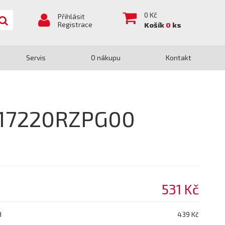
0
Kč
Přihlásit
Registrace
Košík
0
ks
Servis
O nákupu
Kontakt
A 17220RZPG00
531 Kč
H
439 Kč