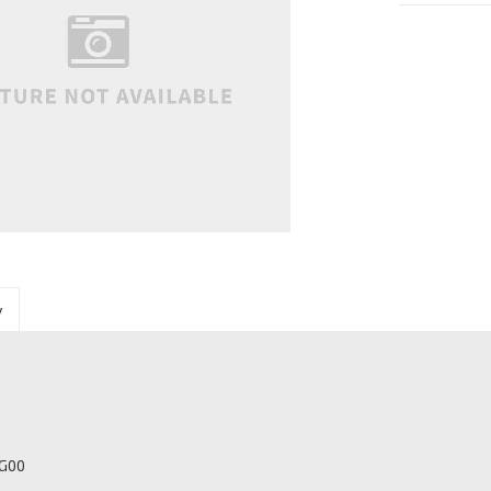
y
PG00