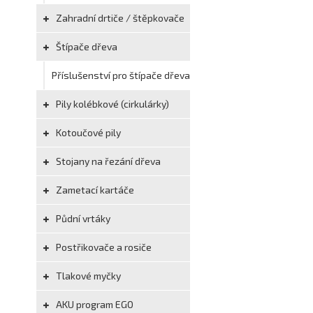
Zahradní drtiče / štěpkovače
Štípače dřeva
Příslušenství pro štípače dřeva
Pily kolébkové (cirkulárky)
Kotoučové pily
Stojany na řezání dřeva
Zametací kartáče
Půdní vrtáky
Postřikovače a rosiče
Tlakové myčky
AKU program EGO