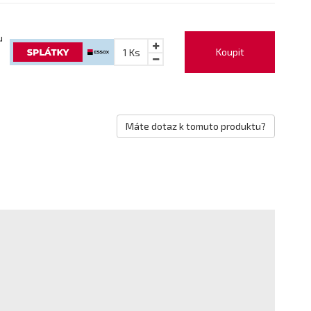
u
Koupit
1
Ks
Máte dotaz k tomuto produktu?