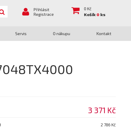
0
Kč
Přihlásit
Registrace
Košík
0
ks
Servis
O nákupu
Kontakt
 17048TX4000
3 371 Kč
H
2 786 Kč