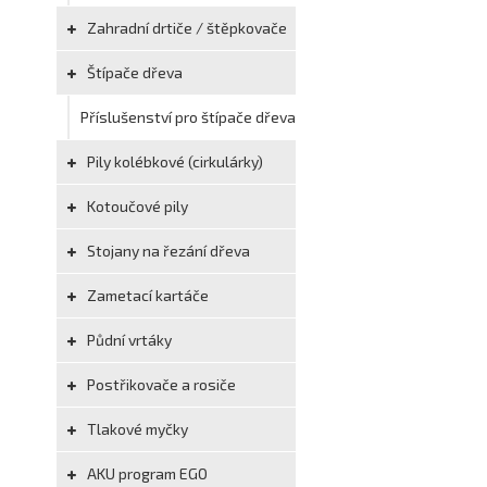
Zahradní drtiče / štěpkovače
Štípače dřeva
Příslušenství pro štípače dřeva
Pily kolébkové (cirkulárky)
Kotoučové pily
Stojany na řezání dřeva
Zametací kartáče
Půdní vrtáky
Postřikovače a rosiče
Tlakové myčky
AKU program EGO