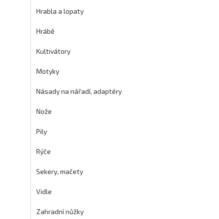
Hrabla a lopaty
Hrábě
Kultivátory
Motyky
Násady na nářadí, adaptéry
Nože
Pily
Rýče
Sekery, mačety
Vidle
Zahradní nůžky