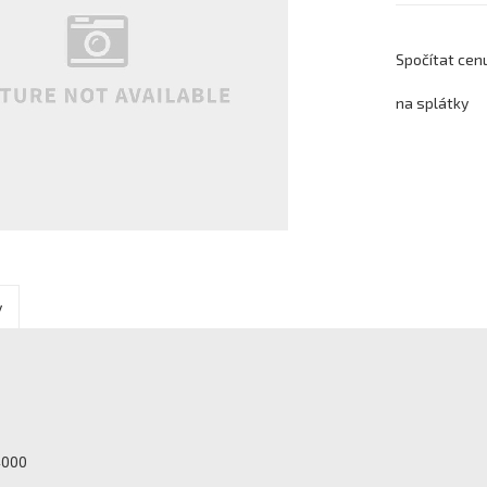
Spočítat cen
na splátky
y
4000