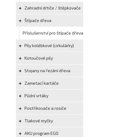
Zahradní drtiče / štěpkovače
Štípače dřeva
Příslušenství pro štípače dřeva
Pily kolébkové (cirkulárky)
Kotoučové pily
Stojany na řezání dřeva
Zametací kartáče
Půdní vrtáky
Postřikovače a rosiče
Tlakové myčky
AKU program EGO