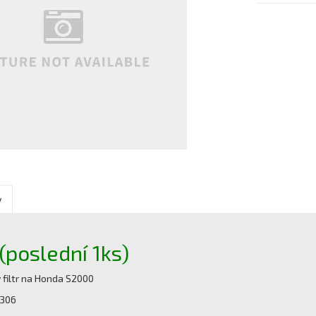
y
poslední 1ks)
vý filtr na Honda S2000
X306