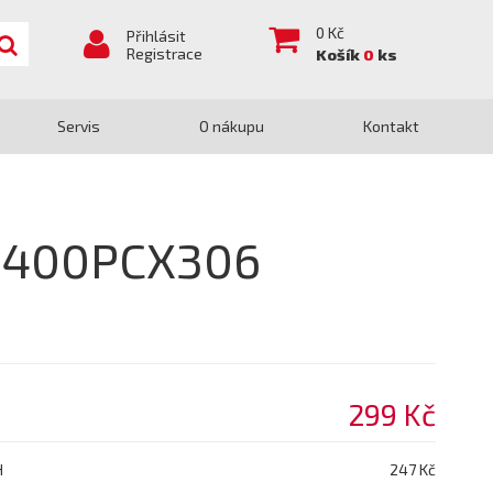
0
Kč
Přihlásit
Registrace
Košík
0
ks
Servis
O nákupu
Kontakt
15400PCX306
299 Kč
H
247 Kč