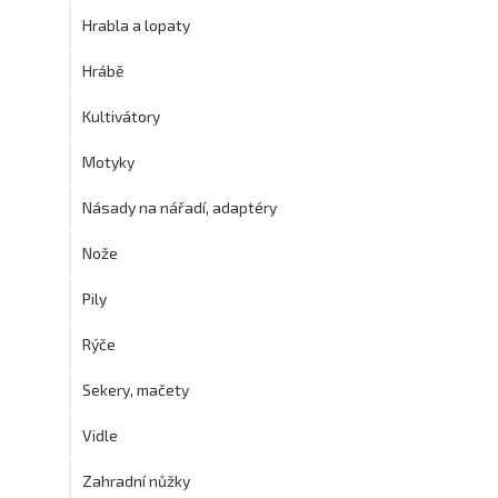
Hrabla a lopaty
Hrábě
Kultivátory
Motyky
Násady na nářadí, adaptéry
Nože
Pily
Rýče
Sekery, mačety
Vidle
Zahradní nůžky