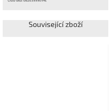
Číslo dílu: 0826399901HE
Související zboží