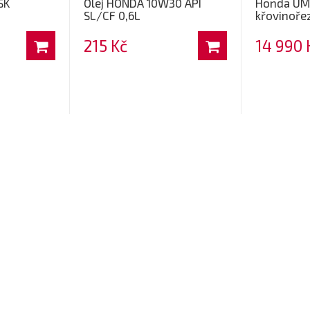
SK
Olej HONDA 10W30 API
Honda UM
SL/CF 0,6L
křovinoře
215 Kč
14 990 