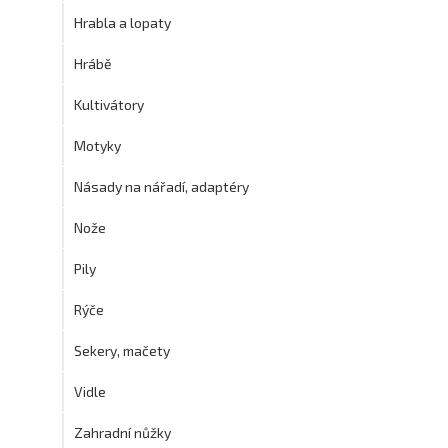
Hrabla a lopaty
Hrábě
Kultivátory
Motyky
Násady na nářadí, adaptéry
Nože
Pily
Rýče
Sekery, mačety
Vidle
Zahradní nůžky