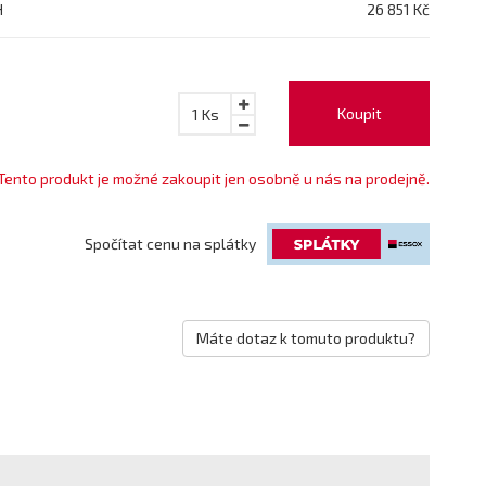
H
26 851 Kč
Koupit
1
Ks
Tento produkt je možné zakoupit jen osobně u nás na prodejně.
Spočítat cenu na splátky
Máte dotaz k tomuto produktu?