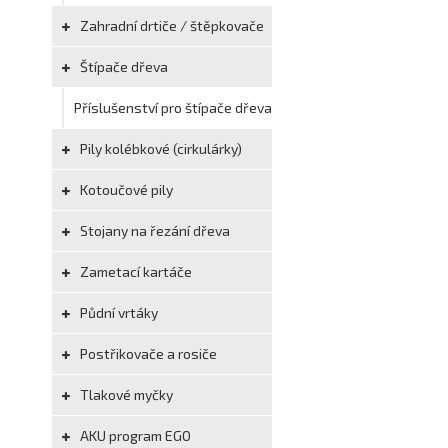
Zahradní drtiče / štěpkovače
Štípače dřeva
Příslušenství pro štípače dřeva
Pily kolébkové (cirkulárky)
Kotoučové pily
Stojany na řezání dřeva
Zametací kartáče
Půdní vrtáky
Postřikovače a rosiče
Tlakové myčky
AKU program EGO