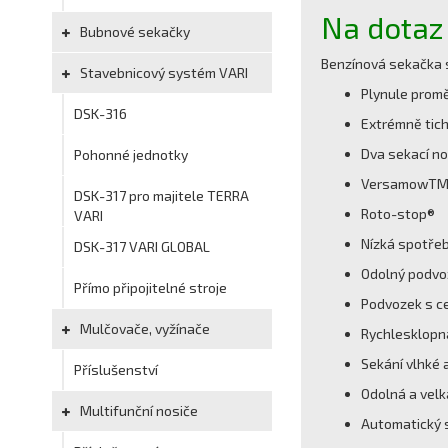
Na dotaz
Bubnové sekačky
Benzínová sekačka 
Stavebnicový systém VARI
Plynule prom
DSK-316
Extrémně tic
Dva sekací n
Pohonné jednotky
VersamowTM -
DSK-317 pro majitele TERRA
Roto-stop®
VARI
Nízká spotře
DSK-317 VARI GLOBAL
Odolný podvo
Přímo připojitelné stroje
Podvozek s c
Mulčovače, vyžínače
Rychlesklopná
Sekání vlhké a
Příslušenství
Odolná a velk
Multifunční nosiče
Automatický 