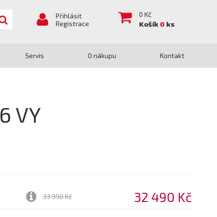
0
Kč
Přihlásit
Registrace
Košík
0
ks
Servis
O nákupu
Kontakt
6 VY
32 490 Kč
33 990 Kč