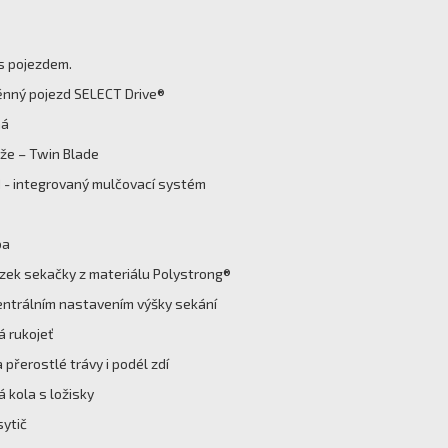
s pojezdem.
ěnný pojezd SELECT Drive®
há
ože – Twin Blade
 integrovaný mulčovací systém
ba
zek sekačky z materiálu Polystrong®
entrálním nastavením výšky sekání
 rukojeť
 přerostlé trávy i podél zdí
á kola s ložisky
sytič