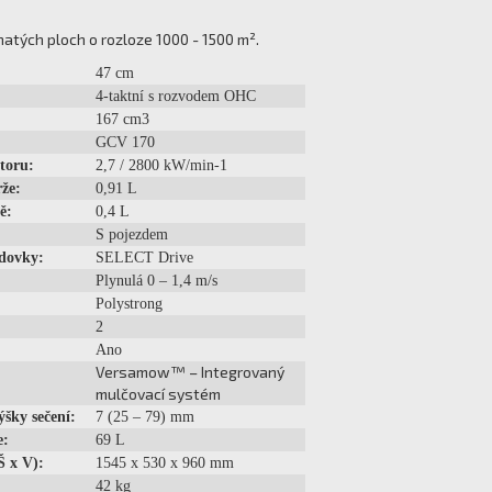
natých ploch o rozloze 1000 - 1500 m².
47 cm
4-taktní s rozvodem OHC
167 cm3
GCV 170
toru:
2,7 / 2800 kW/min-1
že:
0,91 L
ě:
0,4 L
S pojezdem
dovky:
SELECT Drive
Plynulá 0 – 1,4 m/s
Polystrong
2
Ano
Versamow™ – Integrovaný
mulčovací systém
ýšky sečení:
7 (25 – 79) mm
e:
69 L
Š x V):
1545 x 530 x 960 mm
42 kg