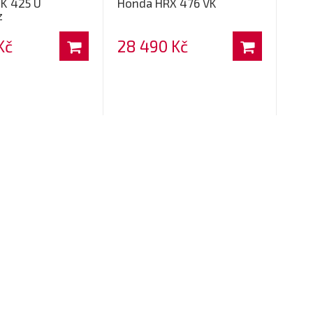
K 425 U
Honda HRX 476 VK
z
Kč
28 490 Kč