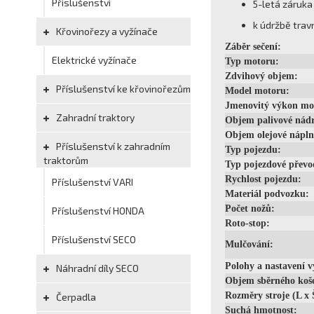
Příslušenství
5-letá záruka
k údržbě trav
Křovinořezy a vyžínače
Záběr sečení:
Elektrické vyžínače
Typ motoru:
Zdvihový objem:
Příslušenství ke křovinořezům
Model motoru:
Jmenovitý výkon mo
Zahradní traktory
Objem palivové nádr
Objem olejové nápln
Příslušenství k zahradním
Typ pojezdu:
traktorům
Typ pojezdové převo
Rychlost pojezdu:
Příslušenství VARI
Materiál podvozku:
Počet nožů:
Příslušenství HONDA
Roto-stop:
Příslušenství SECO
Mulčování:
Polohy a nastavení v
Náhradní díly SECO
Objem sběrného koš
Rozměry stroje (L x 
Čerpadla
Suchá hmotnost: