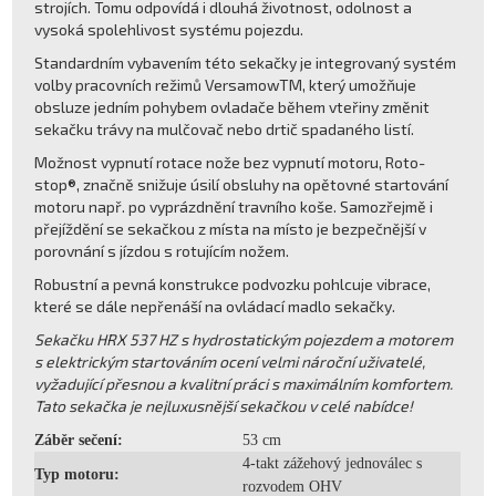
strojích. Tomu odpovídá i dlouhá životnost, odolnost a
vysoká spolehlivost systému pojezdu.
Standardním vybavením této sekačky je integrovaný systém
volby pracovních režimů VersamowTM, který umožňuje
obsluze jedním pohybem ovladače během vteřiny změnit
sekačku trávy na mulčovač nebo drtič spadaného listí.
Možnost vypnutí rotace nože bez vypnutí motoru, Roto-
stop®, značně snižuje úsilí obsluhy na opětovné startování
motoru např. po vyprázdnění travního koše. Samozřejmě i
přejíždění se sekačkou z místa na místo je bezpečnější v
porovnání s jízdou s rotujícím nožem.
Robustní a pevná konstrukce podvozku pohlcuje vibrace,
které se dále nepřenáší na ovládací madlo sekačky.
Sekačku HRX 537 HZ s hydrostatickým pojezdem a motorem
s elektrickým startováním ocení velmi nároční uživatelé,
vyžadující přesnou a kvalitní práci s maximálním komfortem.
Tato sekačka je nejluxusnější sekačkou v celé nabídce!
Záběr sečení:
53 cm
4-takt zážehový jednoválec s
Typ motoru:
rozvodem OHV