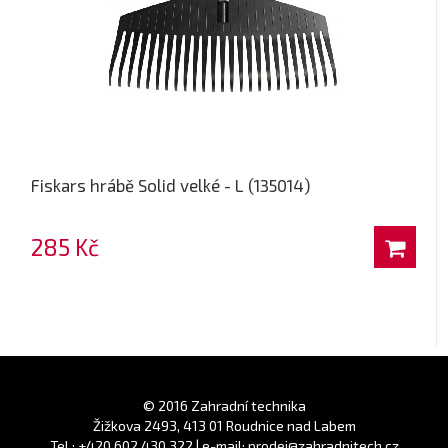
Fiskars hrábě Solid velké - L (135014)
285 Kč
© 2016 Zahradní technika
Žižkova 2493, 413 01 Roudnice nad Labem
Tel.: +420 602 430 322 | e-mail: prodej@zahradnitech.cz