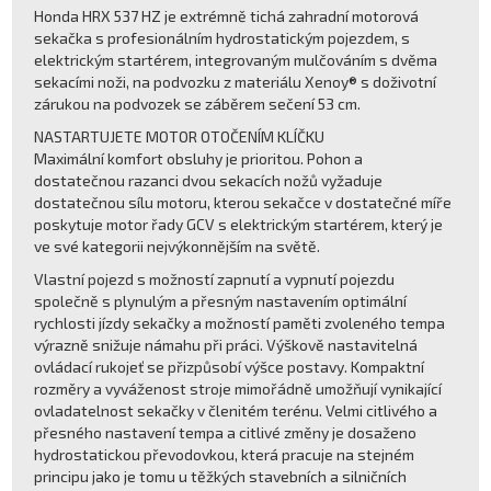
Honda HRX 537 HZ je extrémně tichá zahradní motorová
sekačka s profesionálním hydrostatickým pojezdem, s
elektrickým startérem, integrovaným mulčováním s dvěma
sekacími noži, na podvozku z materiálu Xenoy® s doživotní
zárukou na podvozek se záběrem sečení 53 cm.
NASTARTUJETE MOTOR OTOČENÍM KLÍČKU
Maximální komfort obsluhy je prioritou. Pohon a
dostatečnou razanci dvou sekacích nožů vyžaduje
dostatečnou sílu motoru, kterou sekačce v dostatečné míře
poskytuje motor řady GCV s elektrickým startérem, který je
ve své kategorii nejvýkonnějším na světě.
Vlastní pojezd s možností zapnutí a vypnutí pojezdu
společně s plynulým a přesným nastavením optimální
rychlosti jízdy sekačky a možností paměti zvoleného tempa
výrazně snižuje námahu při práci. Výškově nastavitelná
ovládací rukojeť se přizpůsobí výšce postavy. Kompaktní
rozměry a vyváženost stroje mimořádně umožňují vynikající
ovladatelnost sekačky v členitém terénu. Velmi citlivého a
přesného nastavení tempa a citlivé změny je dosaženo
hydrostatickou převodovkou, která pracuje na stejném
principu jako je tomu u těžkých stavebních a silničních