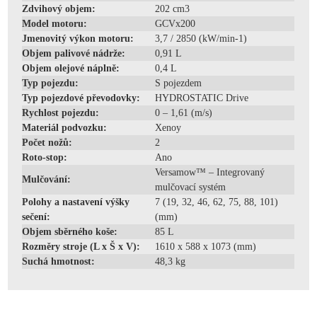
Zdvihový objem:
202 cm3
Model motoru:
GCVx200
Jmenovitý výkon motoru:
3,7 / 2850 (kW/min-1)
Objem palivové nádrže:
0,91 L
Objem olejové náplně:
0,4 L
Typ pojezdu:
S pojezdem
Typ pojezdové převodovky:
HYDROSTATIC Drive
Rychlost pojezdu:
0 – 1,61 (m/s)
Materiál podvozku:
Xenoy
Počet nožů:
2
Roto-stop:
Ano
Versamow™ – Integrovaný
Mulčování:
mulčovací systém
Polohy a nastavení výšky
7 (19, 32, 46, 62, 75, 88, 101)
sečení:
(mm)
Objem sběrného koše:
85 L
Rozměry stroje (L x Š x V):
1610 x 588 x 1073 (mm)
Suchá hmotnost:
48,3 kg