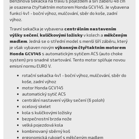
Benzinová sekačka na trávu s pojezdem a šíří záběru 48 cm
je osazena čtyřtaktním motorem Honda GCV145. Je vybavena
funkcí 4v1 - boční výhoz, mulčování, sběr do koše, zadní
výhoz.
Travní sekačka je vybavena
centrálním nastavením
výšky sečení
,
kuličkovými ložisky
v kolech a
měkčeným
madlem
. Jedná se o střední model s menší šíří záběru, který
je však vybaven novým
výkonným čtyřtaktním motorem
Honda GCV145
s automatickým sytičem ACS (auto choke
system) pro snadné startování. Tento motor splňuje novou
emisní normu EURO V.
rotační sekačka 4v1 - boční výhoz, mulčování, sběr do
koše, zadní výhoz
motor Honda GCV145
automatický sytič ACS
centrální nastavení výšky sečení (6 poloh)
ocelový skelet
kola s kuličkovými ložisky
bezpečnostní brzda nože
velká pojezdová kola
kombinovaný sběrný koš
ergonomická rukojeť s měkčeným madlem