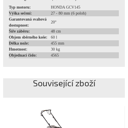
Typ motoru:
HONDA GCV145
Výška sečení:
27 - 80 mm (6 poloh)
Garantovaná svahová
20°
dostupnost:
Šíře záběru:
48 cm
Objem sběrného koše:
60 l
Délka nože:
455 mm
Hmotnost:
30 kg
Objednací číslo:
4565
Související zboží