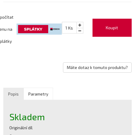
počítat
Koupit
1
Ks
enu na
plátky
Máte dotaz k tomuto produktu?
Popis
Parametry
Skladem
Originální díl