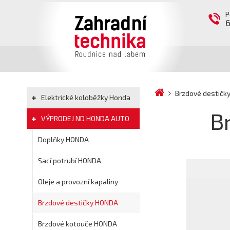
P
Brzdové destič
Elektrické koloběžky Honda
B
VÝPRODEJ ND HONDA AUTO
Doplňky HONDA
Sací potrubí HONDA
Oleje a provozní kapaliny
Brzdové destičky HONDA
Brzdové kotouče HONDA