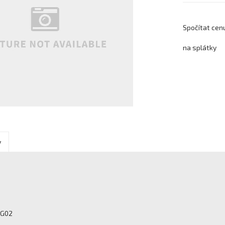
Spočítat cen
na splátky
y
GG02