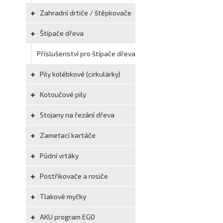
Zahradní drtiče / štěpkovače
Štípače dřeva
Příslušenství pro štípače dřeva
Pily kolébkové (cirkulárky)
Kotoučové pily
Stojany na řezání dřeva
Zametací kartáče
Půdní vrtáky
Postřikovače a rosiče
Tlakové myčky
AKU program EGO