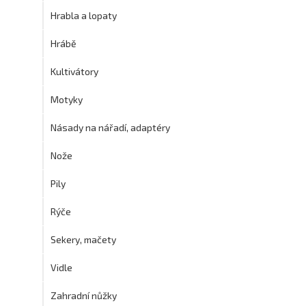
Hrabla a lopaty
Hrábě
Kultivátory
Motyky
Násady na nářadí, adaptéry
Nože
Pily
Rýče
Sekery, mačety
Vidle
Zahradní nůžky