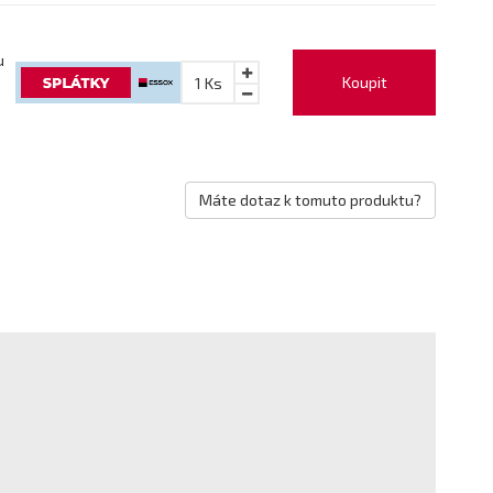
u
Koupit
1
Ks
Máte dotaz k tomuto produktu?