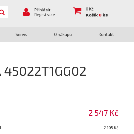
0
Kč
Přihlásit
Registrace
Košík
0
ks
Servis
O nákupu
Kontakt
A 45022T1GG02
2 547 Kč
H
2 105 Kč