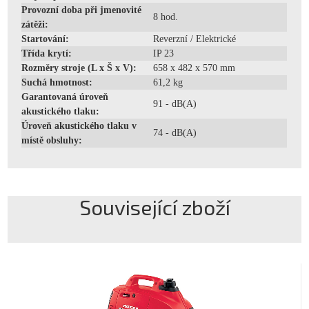
Provozní doba při jmenovité
8 hod.
zátěži:
Startování:
Reverzní / Elektrické
Třída krytí:
IP 23
Rozměry stroje (L x Š x V):
658 x 482 x 570 mm
Suchá hmotnost:
61,2 kg
Garantovaná úroveň
91 - dB(A)
akustického tlaku:
Úroveň akustického tlaku v
74 - dB(A)
místě obsluhy:
Související zboží