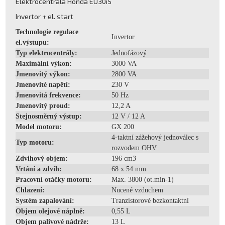
Elektrocentrála Honda EU30iS
Invertor + el. start
Technologie regulace
Invertor
el.výstupu:
Typ elektrocentrály:
Jednofázový
Maximální výkon:
3000 VA
Jmenovitý výkon:
2800 VA
Jmenovité napětí:
230 V
Jmenovitá frekvence:
50 Hz
Jmenovitý proud:
12,2 A
Stejnosměrný výstup:
12 V / 12 A
Model motoru:
GX 200
4-taktní zážehový jednoválec s
Typ motoru:
rozvodem OHV
Zdvihový objem:
196 cm3
Vrtání a zdvih:
68 x 54 mm
Pracovní otáčky motoru:
Max. 3800 (ot.min-1)
Chlazení:
Nucené vzduchem
Systém zapalování:
Tranzistorové bezkontaktní
Objem olejové náplně:
0,55 L
Objem palivové nádrže:
13 L