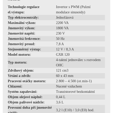
Technologie regulace
Invertor s PWM (Pulzní
el.výstupu:
modulace sinusoidy)
Typ elektrocentrály:
Jednofázová
Maximální výkon:
2200 VA
Jmenovitý výkon:
1800 VA
Jmenovité napětí:
230 V
Jmenovitá frekvence:
50 Hz
Jmenovitý proud:
7,8 A
Stejnosměrný výstup:
12 V / 8,3 A
Model motoru:
GXR 120
4-taktní jednoválec s rozvodem
Typ motoru:
OHC
Zdvihový objem:
121 cm3
Vrtání a zdvih:
60 x 43 mm
Pracovní otáčky motoru:
2.800 – 4.500 (ot.min-1)
Chlazení:
Nucené vzduchem
Systém zapalování:
Tranzistorové bezkontaktní
Objem olejové náplně:
0,44 L
Objem palivové nádrže:
3,6 L
Provozní doba při jmenovité
3,2 l (E10) / 3,0 (E0) hod.
zátěži: