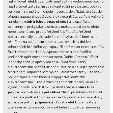
natankovat, elektrocentrálu postavit na vodorovnou plochu,
nastartovat zatažením za rukojeť ručního startéru, počkat
pár vteřin na ustálení chodu motoru a do příslušné zásuvky
připojit napájený spotřebič. Elektrocentrála splňuje veškeré
nároky na
elektrickou bezpečnost
a je opatřena
ochrannými prvky jako je ochrana motoru proti úniku oleje
nebo alternátoru proti přetížení. V případě přetížení
elektrocentrály se aktivuje červená výstražná kontrolka
přetížení na ovládácím panelu a automaticky dojde k
odpojení elektrického výstupu, přičemž motor neustále běží.
Stačí odpojit spotřebič, vypnout motor a po několika
vteřinách opět motor nastartovat. Dojde k "resetu" řídící
jednotky a vše je opět v pořádku. Spotřebič, který
elektrocentrálu přetížil už nepoužívejte a použijte spotřebič
s příkonem, odpovídajícím výkonu elektrocentrály. Lze však
pomocí speciálního kabelu propojit dvě identické
elektrocentrály EU22i a zdvojnásobit tak možný napájecí
výkon. Konstrukce "kufříku" je dostatečně
robustní a
pevná
nekroutí se a
spolehlivě tlumí
působení vibrací od
motoru na podklad. Snižuje se tak hlučnost elektrocentrály
a práce je potom
příjemnější
. Údržba elektrocentrály je
zcela nenáročná a spočívá v základní údržbě benzínového
motoru.