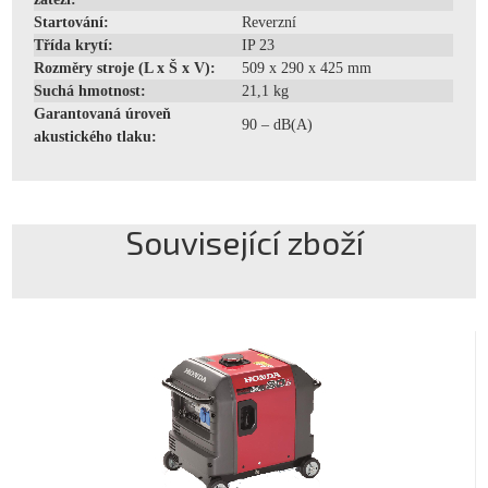
Startování:
Reverzní
Třída krytí:
IP 23
Rozměry stroje (L x Š x V):
509 x 290 x 425 mm
Suchá hmotnost:
21,1 kg
Garantovaná úroveň
90 – dB(A)
akustického tlaku:
Související zboží