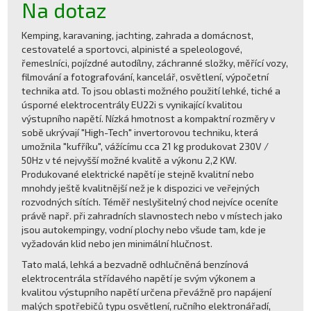
Na dotaz
Kemping, karavaning, jachting, zahrada a domácnost,
cestovatelé a sportovci, alpinisté a speleologové,
řemeslníci, pojízdné autodílny, záchranné složky, měřící vozy,
filmování a fotografování, kancelář, osvětlení, výpočetní
technika atd. To jsou oblasti možného použití lehké, tiché a
úsporné elektrocentrály EU22i s vynikající kvalitou
výstupního napětí. Nízká hmotnost a kompaktní rozměry v
sobě ukrývají "High-Tech" invertorovou techniku, která
umožnila "kufříku", vážícímu cca 21 kg produkovat 230V /
50Hz v té nejvyšší možné kvalitě a výkonu 2,2 KW.
Produkované elektrické napětí je stejně kvalitní nebo
mnohdy ještě kvalitnější než je k dispozici ve veřejných
rozvodných sítích. Téměř neslyšitelný chod nejvíce oceníte
právě např. při zahradních slavnostech nebo v místech jako
jsou autokempingy, vodní plochy nebo všude tam, kde je
vyžadován klid nebo jen minimální hlučnost.
Tato malá, lehká a bezvadně odhlučněná benzínová
elektrocentrála střídavého napětí je svým výkonem a
kvalitou výstupního napětí určena převážně pro napájení
malých spotřebičů typu osvětlení, ručního elektronářadí,