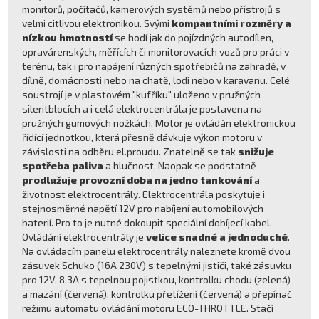
monitorů, počítačů, kamerových systémů nebo přístrojů s
velmi citlivou elektronikou. Svými
kompantními rozměry a
nízkou hmotností
se hodí jak do pojízdných autodílen,
opravárenských, měřících či monitorovacích vozů pro práci v
terénu, tak i pro napájení různých spotřebičů na zahradě, v
dílně, domácnosti nebo na chatě, lodi nebo v karavanu. Celé
soustrojí je v plastovém "kufříku" uloženo v pružných
silentblocích a i celá elektrocentrála je postavena na
pružných gumových nožkách. Motor je ovládán elektronickou
řídící jednotkou, která přesně dávkuje výkon motoru v
závislosti na odběru el.proudu. Znatelně se tak
snižuje
spotřeba paliva
a hlučnost. Naopak se podstatně
prodlužuje provozní doba na jedno tankování
a
životnost elektrocentrály. Elektrocentrála poskytuje i
stejnosměrné napětí 12V pro nabíjení automobilových
baterií. Pro to je nutné dokoupit speciální dobíjecí kabel.
Ovládání elektrocentrály je
velice snadné a jednoduché
.
Na ovládacím panelu elektrocentrály naleznete kromě dvou
zásuvek Schuko (16A 230V) s tepelnými jističi, také zásuvku
pro 12V, 8,3A s tepelnou pojistkou, kontrolku chodu (zelená)
a mazání (červená), kontrolku přetížení (červená) a přepínač
režimu automatu ovládání motoru ECO-THROTTLE. Stačí