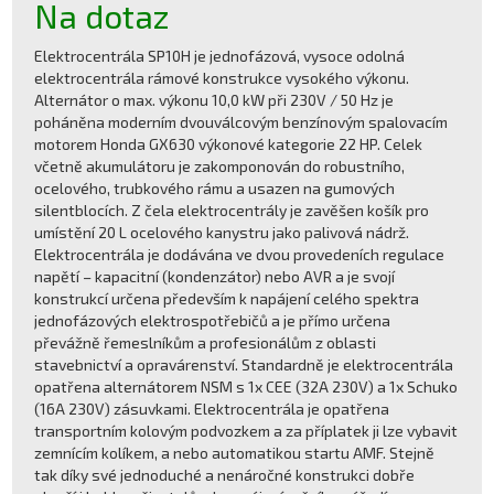
Na dotaz
Elektrocentrála SP10H je jednofázová, vysoce odolná
elektrocentrála rámové konstrukce vysokého výkonu.
Alternátor o max. výkonu 10,0 kW při 230V / 50 Hz je
poháněna moderním dvouválcovým benzínovým spalovacím
motorem Honda GX630 výkonové kategorie 22 HP. Celek
včetně akumulátoru je zakomponován do robustního,
ocelového, trubkového rámu a usazen na gumových
silentblocích. Z čela elektrocentrály je zavěšen košík pro
umístění 20 L ocelového kanystru jako palivová nádrž.
Elektrocentrála je dodávána ve dvou provedeních regulace
napětí – kapacitní (kondenzátor) nebo AVR a je svojí
konstrukcí určena především k napájení celého spektra
jednofázových elektrospotřebičů a je přímo určena
převážně řemeslníkům a profesionálům z oblasti
stavebnictví a opravárenství. Standardně je elektrocentrála
opatřena alternátorem NSM s 1x CEE (32A 230V) a 1x Schuko
(16A 230V) zásuvkami. Elektrocentrála je opatřena
transportním kolovým podvozkem a za příplatek ji lze vybavit
zemnícím kolíkem, a nebo automatikou startu AMF. Stejně
tak díky své jednoduché a nenáročné konstrukci dobře