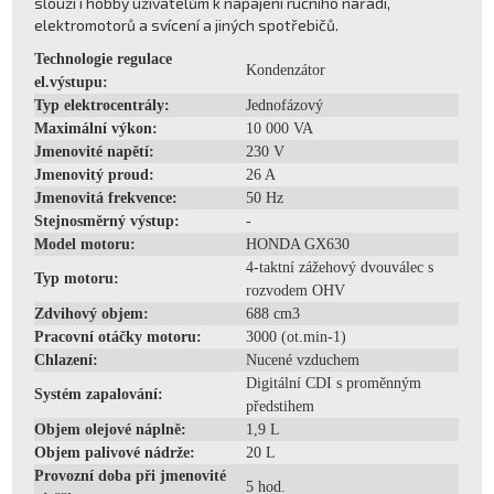
slouží i hobby uživatelům k napájení ručního nářadí,
elektromotorů a svícení a jiných spotřebičů.
Technologie regulace
Kondenzátor
el.výstupu:
Typ elektrocentrály:
Jednofázový
Maximální výkon:
10 000 VA
Jmenovité napětí:
230 V
Jmenovitý proud:
26 A
Jmenovitá frekvence:
50 Hz
Stejnosměrný výstup:
-
Model motoru:
HONDA GX630
4-taktní zážehový dvouválec s
Typ motoru:
rozvodem OHV
Zdvihový objem:
688 cm3
Pracovní otáčky motoru:
3000 (ot.min-1)
Chlazení:
Nucené vzduchem
Digitální CDI s proměnným
Systém zapalování:
předstihem
Objem olejové náplně:
1,9 L
Objem palivové nádrže:
20 L
Provozní doba při jmenovité
5 hod.