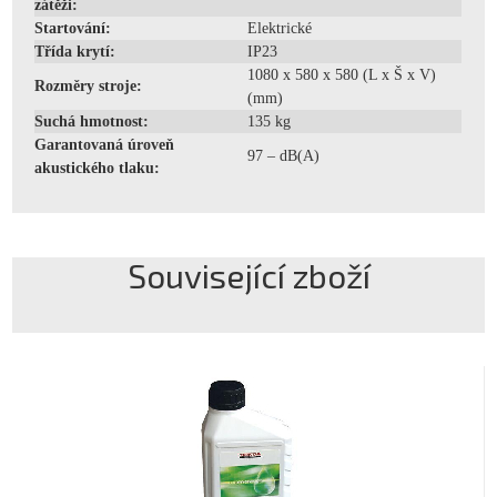
zátěži:
Startování:
Elektrické
Třída krytí:
IP23
1080 x 580 x 580 (L x Š x V)
Rozměry stroje:
(mm)
Suchá hmotnost:
135 kg
Garantovaná úroveň
97 – dB(A)
akustického tlaku:
Související zboží