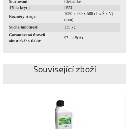
Startování:
Elektrické
Třída krytí:
IP23
1080 x 580 x 580 (L x Š x V)
Rozměry stroje:
(mm)
Suchá hmotnost:
135 kg
Garantovaná úroveň
97 – dB(A)
akustického tlaku:
Související zboží