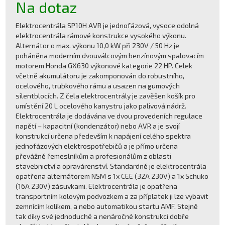
Na dotaz
Elektrocentrála SP10H AVR je jednofázová, vysoce odolná
elektrocentrála rámové konstrukce vysokého výkonu.
Alternátor o max. výkonu 10,0 kW při 230V / 50 Hz je
poháněna moderním dvouválcovým benzínovým spalovacím
motorem Honda GX630 výkonové kategorie 22 HP. Celek
včetně akumulátoru je zakomponován do robustního,
ocelového, trubkového rámu a usazen na gumových
silentblocích. Z čela elektrocentrály je zavěšen košík pro
umístění 20 L ocelového kanystru jako palivová nádrž.
Elektrocentrála je dodávána ve dvou provedeních regulace
napětí – kapacitní (kondenzátor) nebo AVR a je svojí
konstrukcí určena především k napájení celého spektra
jednofázových elektrospotřebičů a je přímo určena
převážně řemeslníkům a profesionálům z oblasti
stavebnictví a opravárenství. Standardně je elektrocentrála
opatřena alternátorem NSM s 1x CEE (32A 230V) a 1x Schuko
(16A 230V) zásuvkami. Elektrocentrála je opatřena
transportním kolovým podvozkem a za příplatek ji lze vybavit
zemnícím kolíkem, a nebo automatikou startu AMF. Stejně
tak díky své jednoduché a nenáročné konstrukci dobře