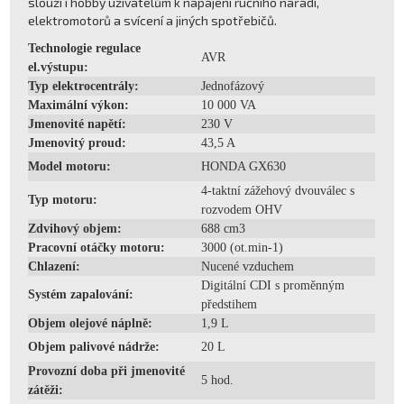
slouží i hobby uživatelům k napájení ručního nářadí,
elektromotorů a svícení a jiných spotřebičů.
Technologie regulace
AVR
el.výstupu:
Typ elektrocentrály:
Jednofázový
Maximální výkon:
10 000 VA
Jmenovité napětí:
230 V
Jmenovitý proud:
43,5 A
Model motoru:
HONDA GX630
4-taktní zážehový dvouválec s
Typ motoru:
rozvodem OHV
Zdvihový objem:
688 cm3
Pracovní otáčky motoru:
3000 (ot.min-1)
Chlazení:
Nucené vzduchem
Digitální CDI s proměnným
Systém zapalování:
předstihem
Objem olejové náplně:
1,9 L
Objem palivové nádrže:
20 L
Provozní doba při jmenovité
5 hod.
zátěži: