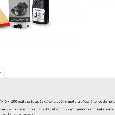
y
ARI XP-200 máte jistotu, že dáváte svému motoru přesně to, co do něj p
čena pro majitele motorů XP-200, ať v pohonných jednotkách, nebo na j
min. 1x za rok vyměnit.