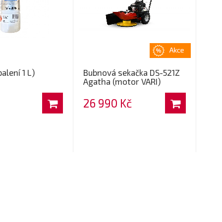
alení 1 L)
Bubnová sekačka DS-521Z
Agatha (motor VARI)
26 990 Kč