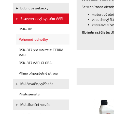
Servisní sada obsah
Bubnové sekačky
motorový olej
Stavebnicový systém VARI
vzduchový filt
zapalovací sv
DSK-316
Objednací číslo:
3
Pohonné jednotky
DSK-317 pro majitele TERRA
VARI
DSK-317 VARI GLOBAL
Přímo připojitelné stroje
Mulčovače, vyžínače
Příslušenství
Multifunční nosiče