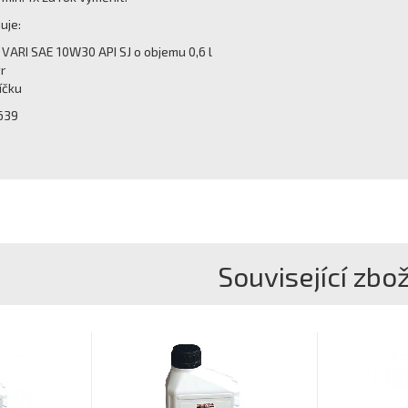
uje:
 VARI SAE 10W30 API SJ o objemu 0,6 l
r
íčku
639
Související zbož