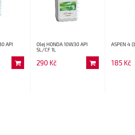
30 API
Olej HONDA 10W30 API
ASPEN 4 (b
SL/CF 1L
290 Kč
185 Kč