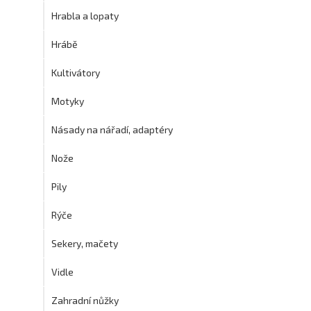
Hrabla a lopaty
Hrábě
Kultivátory
Motyky
Násady na nářadí, adaptéry
Nože
Pily
Rýče
Sekery, mačety
Vidle
Zahradní nůžky