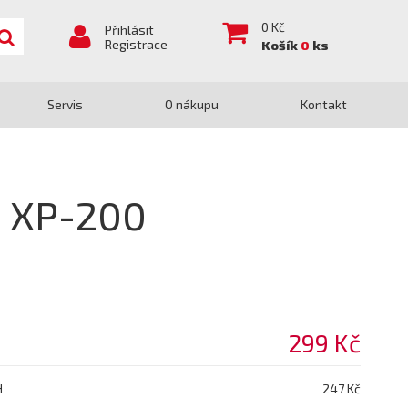
0
Kč
Přihlásit
Registrace
Košík
0
ks
Servis
O nákupu
Kontakt
I XP-200
299 Kč
H
247 Kč