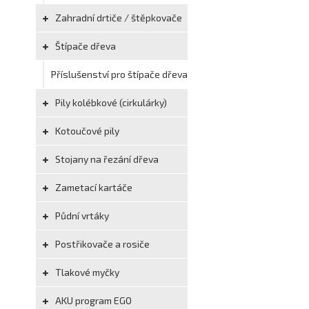
Zahradní drtiče / štěpkovače
Štípače dřeva
Příslušenství pro štípače dřeva
Pily kolébkové (cirkulárky)
Kotoučové pily
Stojany na řezání dřeva
Zametací kartáče
Půdní vrtáky
Postřikovače a rosiče
Tlakové myčky
AKU program EGO