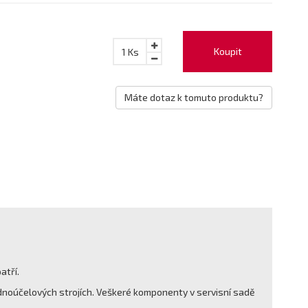
Koupit
1
Ks
Máte dotaz k tomuto produktu?
atří.
ednoúčelových strojích. Veškeré komponenty v servisní sadě