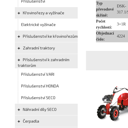
Příslušenství
Typ
DSK-
převodové
317.1
Křovinořezy a vyžínače
skříně:
Počet
Elektrické vyžínače
3+1R
rychlostí:
Objednací
Příslušenství ke křovinořezům
4224
číslo:
Zahradní traktory
Příslušenství k zahradním
traktorům
Příslušenství VARI
Příslušenství HONDA
Příslušenství SECO
Náhradní díly SECO
Čerpadla