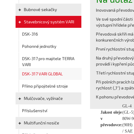
Bubnové sekačky
Inovovaná převodová
Ve své spodní části
Stavebnicový systém VARI
výstupní hřídele p
DSK-316
Převodová skříň má t
konkurenčních výro
Pohonné jednotky
První rychlostní st
Na druhý převodový 
DSK-317 pro majitele TERRA
provádí i kypření p
VARI
Třetí rychlostní st
DSK-317 VARI GLOBAL
Při polních pracích l
Přímo připojitelné stroje
rychlost („1“) a zpá
K pohonu převodové
Mulčovače, vyžínače
GL-4
Příslušenství
Jakost oleje
(GL-5)
v
80W-9
Multifunční nosiče
převodovce:
(90H)
/ SAE