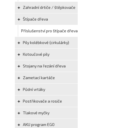
Zahradní drtiče / štěpkovače
Štípače dřeva
Příslušenství pro štípače dřeva
Pily kolébkové (cirkulárky)
Kotoučové pily
Stojany na řezání dřeva
Zametací kartáče
Půdní vrtáky
Postřikovače a rosiče
Tlakové myčky
AKU program EGO