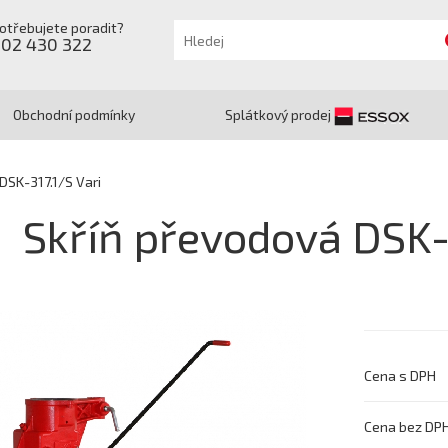
otřebujete poradit?
602 430 322
Obchodní podmínky
Splátkový prodej
DSK-317.1/S Vari
Skříň převodová DSK-
Cena s DPH
Cena bez DP