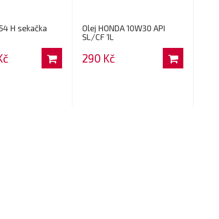
554 H sekačka
Olej HONDA 10W30 API
SL/CF 1L
Kč
290 Kč