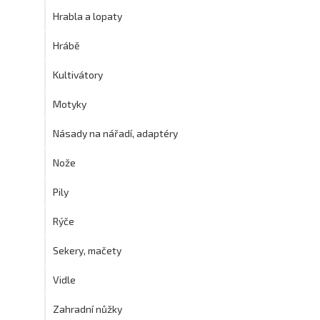
Hrabla a lopaty
Hrábě
Kultivátory
Motyky
Násady na nářadí, adaptéry
Nože
Pily
Rýče
Sekery, mačety
Vidle
Zahradní nůžky