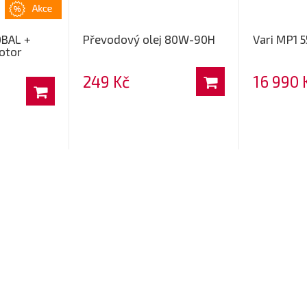
OBAL +
Převodový olej 80W-90H
Vari MP1 
otor
249 Kč
16 990 