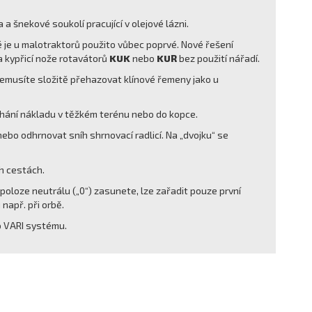
 šnekové soukolí pracující v olejové lázni.
 je u malotraktorů použito vůbec poprvé. Nové řešení
a kypřicí nože rotavátorů
KUK
nebo
KUR
bez použití nářadí.
 nemusíte složitě přehazovat klínové řemeny jako u
tahání nákladu v těžkém terénu nebo do kopce.
ebo odhrnovat sníh shrnovací radlicí. Na „dvojku“ se
h cestách.
 v poloze neutrálu („0“) zasunete, lze zařadit pouze první
např. při orbě.
o VARI systému.