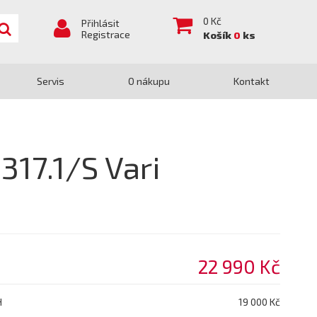
0
Kč
Přihlásit
Registrace
Košík
0
ks
Servis
O nákupu
Kontakt
317.1/S Vari
22 990 Kč
H
19 000 Kč