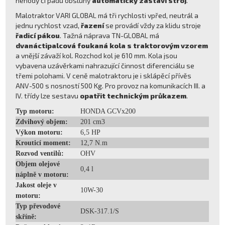
nehody či pádu obsluhy
automaticky zastaví stroj
.
Malotraktor VARI GLOBAL má tři rychlosti vpřed, neutrál a
jednu rychlost vzad,
řazení
se provádí vždy za klidu stroje
řadicí pákou
. Tažná náprava TN-GLOBAL má
dvanáctipalcová foukaná kola s traktorovým vzorem
a vnější závaží kol. Rozchod kol je 610 mm. Kola jsou
vybavena uzávěrkami nahrazující činnost diferenciálu se
třemi polohami. V ceně malotraktoru je i sklápěcí přívěs
ANV-500 s nosností 500 Kg. Pro provoz na komunikacích III. a
IV. třídy lze sestavu
opatřit technickým průkazem
.
Typ motoru:
HONDA GCVx200
Zdvihový objem:
201 cm3
Výkon motoru:
6,5 HP
Krouticí moment:
12,7 N.m
Rozvod ventilů:
OHV
Objem olejové
0,4 l
náplně v motoru:
Jakost oleje v
10W-30
motoru:
Typ převodové
DSK-317.1/S
skříně: