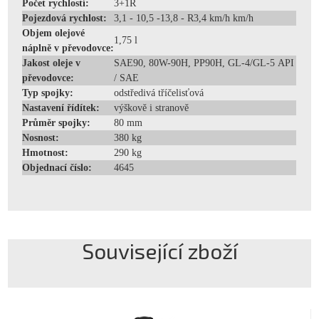
Počet rychlostí:
3+1R
Pojezdová rychlost:
3,1 - 10,5 -13,8 - R3,4 km/h km/h
Objem olejové
1,75 l
náplně v převodovce:
Jakost oleje v
SAE90, 80W-90H, PP90H, GL-4/GL-5 API
převodovce:
/ SAE
Typ spojky:
odstředivá tříčelisťová
Nastavení řídítek:
výškově i stranově
Průměr spojky:
80 mm
Nosnost:
380 kg
Hmotnost:
290 kg
Objednací číslo:
4645
Související zboží