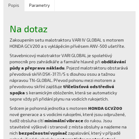
Popis
Parametry
Na dotaz
Zakoupením setu malotraktoru VARI IV GLOBAL s motorem
HONDA GCV200 a s vyklápěcím přívěsem ANV-500 ušetříte.
Stavebnicový malotraktor VARI GLOBAL je spolehlivý
pomocník pro zahrádkáře a farmáře hlavně při
obdělávání
půdy a přepravu nákladu
. Pojezd malotraktoru obstarává
převodová skříň DSK-317.1/S s dlouhou osou a tažnou
nápravou TN-GLOBAL. Převod pohonu mezi motorem a
převodovou skříní zajišťuje
tříčelisťová odstředivá
spojka
s keramickým obložením, která se automaticky
sepne vždy při přidání plynu na vodicích rukojetích.
Srdcem je pohonná jednotka s motorem
HONDA GCV200
nové generace a s vodicími rukojeťmi, které jsou odpružené,
tudíž obsluha cítí
minimální vibrace
do rukou. Jsou
stavitelné výškově i stranově z místa obsluhy a najdeme na
nich
bezpečnostní vypínač
zapalování, který v případě