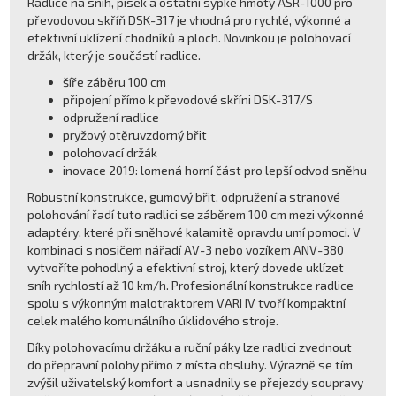
Radlice na sníh, písek a ostatní sypké hmoty ASR-1000 pro
převodovou skříň DSK-317 je vhodná pro rychlé, výkonné a
efektivní uklízení chodníků a ploch. Novinkou je polohovací
držák, který je součástí radlice.
šíře záběru 100 cm
připojení přímo k převodové skříni DSK-317/S
odpružení radlice
pryžový otěruvzdorný břit
polohovací držák
inovace 2019: lomená horní část pro lepší odvod sněhu
Robustní konstrukce, gumový břit, odpružení a stranové
polohování řadí tuto radlici se záběrem 100 cm mezi výkonné
adaptéry, které při sněhové kalamitě opravdu umí pomoci. V
kombinaci s nosičem nářadí AV-3 nebo vozíkem ANV-380
vytvoříte pohodlný a efektivní stroj, který dovede uklízet
sníh rychlostí až 10 km/h. Profesionální konstrukce radlice
spolu s výkonným malotraktorem VARI IV tvoří kompaktní
celek malého komunálního úklidového stroje.
Díky polohovacímu držáku a ruční páky lze radlici zvednout
do přepravní polohy přímo z místa obsluhy. Výrazně se tím
zvýšil uživatelský komfort a usnadnily se přejezdy soupravy