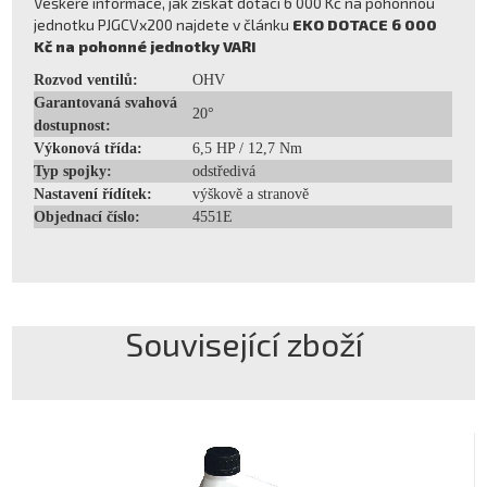
Veškeré informace, jak získat dotaci 6 000 Kč na pohonnou
jednotku PJGCVx200 najdete v článku
EKO DOTACE 6 000
Kč na pohonné jednotky VARI
Rozvod ventilů:
OHV
Garantovaná svahová
20°
dostupnost:
Výkonová třída:
6,5 HP / 12,7 Nm
Typ spojky:
odstředivá
Nastavení řídítek:
výškově a stranově
Objednací číslo:
4551E
Související zboží