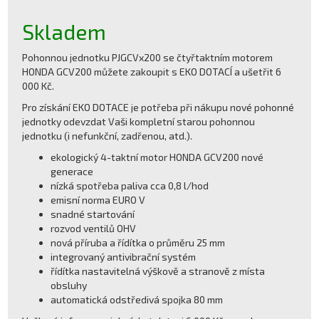
Skladem
Pohonnou jednotku PJGCVx200 se čtyřtaktním motorem
HONDA GCV200 můžete zakoupit s EKO DOTACÍ a ušetřit 6
000 Kč.
Pro získání EKO DOTACE je potřeba při nákupu nové pohonné
jednotky odevzdat Vaši kompletní starou pohonnou
jednotku (i nefunkční, zadřenou, atd.).
ekologický 4-taktní motor HONDA GCV200 nové
generace
nízká spotřeba paliva cca 0,8 l/hod
emisní norma EURO V
snadné startování
rozvod ventilů OHV
nová příruba a řídítka o průměru 25 mm
integrovaný antivibrační systém
řídítka nastavitelná výškově a stranově z místa
obsluhy
automatická odstředivá spojka 80 mm